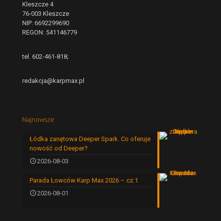
Kleszcze 4
76-003 Kleszcze
NIP: 6692299690
REGON: 541146779
tel. 602-461-818;
redakcja@karpmax.pl
Najnowsze
Łódka zanętowa Deeper Spark. Co oferuje
nowość od Deeper?
2026-08-03
Parada Łowców Karp Max 2026 – cz.1
2026-08-01