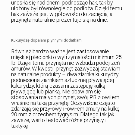
unosiła się nad dnem, podnosząc hak, tak by
ułożony był równolegle do podłoża. Dzięki temu
hak zawsze jest w gotowości do zacięcia, a
przynęta naturalnie prezentuje się na dnie.
Kukurydzę dopalam płynnymi dodatkami
Również bardzo ważne jest zastosowanie
miękkiej plecionki o wytrzymałości minimum 25
lb. Dzięki temu przynęta nie wzbudzi podejrzeń
amurów. W kwestii przynęt zazwyczaj stawiam
na naturalne produkty – dwa ziarnka kukurydzy
podniesione ziarnkiem sztucznej pływającej
kukurydzy, którą czasami zastępuję kulką
pływającą lub pianką. Nie obawiam się
stosowania małych przynęt, swój PB złowiłem
właśnie na taką przynętę. Oczywiście często
zdarzają się przyłowy i łowiłem amury na kulkę
20 mm z orzechem tygrysim. Dlatego tak jak
zawsze, warto testować różne przynęty i
taktykę.