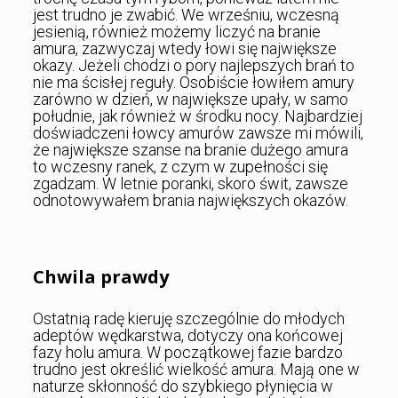
jest trudno je zwabić. We wrześniu, wczesną
jesienią, również możemy liczyć na branie
amura, zazwyczaj wtedy łowi się największe
okazy. Jeżeli chodzi o pory najlepszych brań to
nie ma ścisłej reguły. Osobiście łowiłem amury
zarówno w dzień, w największe upały, w samo
południe, jak również w środku nocy. Najbardziej
doświadczeni łowcy amurów zawsze mi mówili,
że największe szanse na branie dużego amura
to wczesny ranek, z czym w zupełności się
zgadzam. W letnie poranki, skoro świt, zawsze
odnotowywałem brania największych okazów.
Chwila prawdy
Ostatnią radę kieruję szczególnie do młodych
adeptów wędkarstwa, dotyczy ona końcowej
fazy holu amura. W początkowej fazie bardzo
trudno jest określić wielkość amura. Mają one w
naturze skłonność do szybkiego płynięcia w