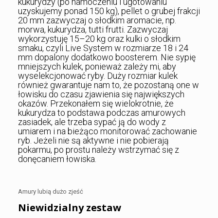
kukurydzy (po namoczeniu i ugotowaniu
uzyskujemy ponad 150 kg), pellet o grubej frakcji
20 mm zazwyczaj o słodkim aromacie, np.
morwa, kukurydza, tutti frutti. Zazwyczaj
wykorzystuję 15–20 kg oraz kulki o słodkim
smaku, czyli Live System w rozmiarze 18 i 24
mm dopalony dodatkowo boosterem. Nie sypię
mniejszych kulek, ponieważ zależy mi, aby
wyselekcjonować ryby. Duży rozmiar kulek
również gwarantuje nam to, że pozostaną one w
łowisku do czasu zjawienia się największych
okazów. Przekonałem się wielokrotnie, że
kukurydza to podstawa podczas amurowych
zasiadek, ale trzeba sypać ją do wody z
umiarem i na bieżąco monitorować zachowanie
ryb. Jeżeli nie są aktywne i nie pobierają
pokarmu, po prostu należy wstrzymać się z
donęcaniem łowiska.
Amury lubią dużo zjeść
Niewidzialny zestaw