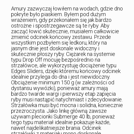
Amury zazwyczaj łowiłem na wodach, gdzie dno
pokryte było piaskiem. Byłem pod dużym
wrażeniem, gdy przekonałem się jak bardzo
ostrożne i spostrzegawcze są te ryby. Aby
zacząć łowić skutecznie, musiałem całkowicie
zmienić odcinek końcowy zestawu. Przede
wszystkim pozbyłem się ledkoru, który na
jasnym dnie jest doskonale widoczny i
skutecznie płoszy ryby. Ciężarek na systemie
typu Drop Off mocuję bezpośrednio na
strzałówce, ale wykorzystuję dociążenie typu
Edges Sliders, dzięki któremu końcowy odcinek
idealnie przylega do dna i jest niewidoczny.
Obciążenie minimum 150 g (w zależności od
dystansu wywózki), ponieważ amury mają
bardzo twarde wargi i pierwszy etap zapięcia
ryby musi nastąpić natychmiast i zdecydowanie.
Strzałówka musi być mocna i solidna, koniecznie
przezroczysta. Jako linkę główną zawsze
używam plecionki Submerge 40 lb, ponieważ
tego typu materiał idealnie pokazuje każde,
nawet najdelikatniejsze brania. Odcinek
strzałówki z materiału mono doskonale