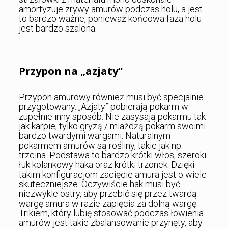
amortyzuje zrywy amurów podczas holu, a jest
to bardzo ważne, ponieważ końcowa faza holu
jest bardzo szalona.
Przypon na „azjaty”
Przypon amurowy również musi być specjalnie
przygotowany. „Azjaty” pobierają pokarm w
zupełnie inny sposób. Nie zasysają pokarmu tak
jak karpie, tylko gryzą / miażdżą pokarm swoimi
bardzo twardymi wargami. Naturalnym
pokarmem amurów są rośliny, takie jak np.
trzcina. Podstawa to bardzo krótki włos, szeroki
łuk kolankowy haka oraz krótki trzonek. Dzięki
takim konfiguracjom zacięcie amura jest o wiele
skuteczniejsze. Oczywiście hak musi być
niezwykle ostry, aby przebić się przez twardą
wargę amura w razie zapięcia za dolną wargę.
Trikiem, który lubię stosować podczas łowienia
amurów jest takie zbalansowanie przynęty, aby