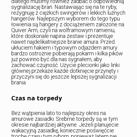
dlatego musimy również zadbać o odpowiednią
sygnalizację brań. Nastawiając się na te ryby,
rezygnuję z ciężkich swingerów i lekkich luźnych
hangerów. Najlepszym wyborem do tego typu
łowienia są hangery z dociążeniem założone na
Quiver Arm, czyli na wolframowym ramieniu,
które doskonale napina zestaw i prezentuje
nawet najdelikatniejsze branie amura. Przed
ukłuciem hakiem i typowym odjazdem amury
bardzo ostrożnie pobierają pokarm i kilka pików
już powinno być dla nas sygnałem, aby
zachować czujność. Użycie plecionki jako linki
głównej przekaże każde dotknięcie przynęty i
przyczyni się do jeszcze lepszej sygnalizacji
brania.
Czas na torpedy
Bez wątpienia lato to najlepszy okres na
amurowe zasiadki. Srebrne torpedy są w tym
okresie najbardziej aktywne. Jeżeli planujecie
wakacyjną zasiadkę, koniecznie poświęćcie
trochę czasu tym rybom, ponieważ latem nie