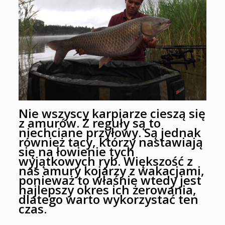
Nie wszyscy karpiarze cieszą się
z amurów. Z reguły są to
niechciane przyłowy. Są jednak
również tacy, którzy nastawiają
się na łowienie tych
wyjątkowych ryb. Większość z
nas amury kojarzy z wakacjami,
ponieważ to właśnie wtedy jest
najlepszy okres ich żerowania,
dlatego warto wykorzystać ten
czas.