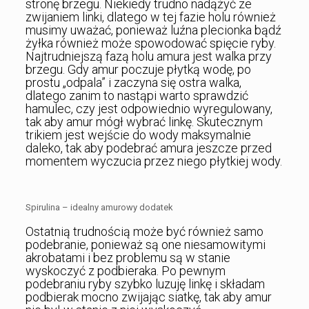
stronę brzegu. Niekiedy trudno nadążyć ze
zwijaniem linki, dlatego w tej fazie holu również
musimy uważać, ponieważ luźna plecionka bądź
żyłka również może spowodować spięcie ryby.
Najtrudniejszą fazą holu amura jest walka przy
brzegu. Gdy amur poczuje płytką wodę, po
prostu „odpala” i zaczyna się ostra walka,
dlatego zanim to nastąpi warto sprawdzić
hamulec, czy jest odpowiednio wyregulowany,
tak aby amur mógł wybrać linkę. Skutecznym
trikiem jest wejście do wody maksymalnie
daleko, tak aby podebrać amura jeszcze przed
momentem wyczucia przez niego płytkiej wody.
Spirulina – idealny amurowy dodatek
Ostatnią trudnością może być również samo
podebranie, ponieważ są one niesamowitymi
akrobatami i bez problemu są w stanie
wyskoczyć z podbieraka. Po pewnym
podebraniu ryby szybko luzuję linkę i składam
podbierak mocno zwijając siatkę, tak aby amur