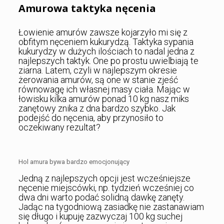
Amurowa taktyka nęcenia
Łowienie amurów zawsze kojarzyło mi się z
obfitym nęceniem kukurydzą. Taktyka sypania
kukurydzy w dużych ilościach to nadal jedna z
najlepszych taktyk. One po prostu uwielbiają te
ziarna. Latem, czyli w najlepszym okresie
żerowania amurów, są one w stanie zjeść
równowagę ich własnej masy ciała. Mając w
łowisku kilka amurów ponad 10 kg nasz miks
zanętowy znika z dna bardzo szybko. Jak
podejść do nęcenia, aby przynosiło to
oczekiwany rezultat?
Hol amura bywa bardzo emocjonujący
Jedną z najlepszych opcji jest wcześniejsze
nęcenie miejscówki, np. tydzień wcześniej co
dwa dni warto podać solidną dawkę zanęty.
Jadąc na tygodniową zasiadkę nie zastanawiam
się długo i kupuję zazwyczaj 100 kg suchej