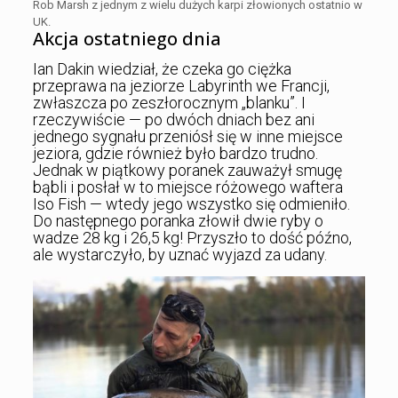
Rob Marsh z jednym z wielu dużych karpi złowionych ostatnio w
UK.
Akcja ostatniego dnia
Ian Dakin wiedział, że czeka go ciężka
przeprawa na jeziorze Labyrinth we Francji,
zwłaszcza po zeszłorocznym „blanku”. I
rzeczywiście — po dwóch dniach bez ani
jednego sygnału przeniósł się w inne miejsce
jeziora, gdzie również było bardzo trudno.
Jednak w piątkowy poranek zauważył smugę
bąbli i posłał w to miejsce różowego waftera
Iso Fish — wtedy jego wszystko się odmieniło.
Do następnego poranka złowił dwie ryby o
wadze 28 kg i 26,5 kg! Przyszło to dość późno,
ale wystarczyło, by uznać wyjazd za udany.