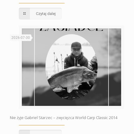
Czytaj dalej
2026-07-30
Nie żyje Gabriel Starzec – zwycięzca World Carp Classic 2014