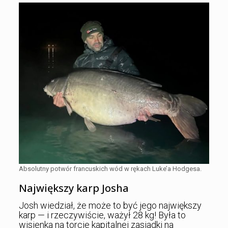
Absolutny potwór francuskich wód w rękach Luke’a Hodgesa.
Największy karp Josha
Josh wiedział, że może to być jego największy
karp — i rzeczywiście, ważył 28 kg! Była to
wisienka na torcie kapitalnej zasiadki na