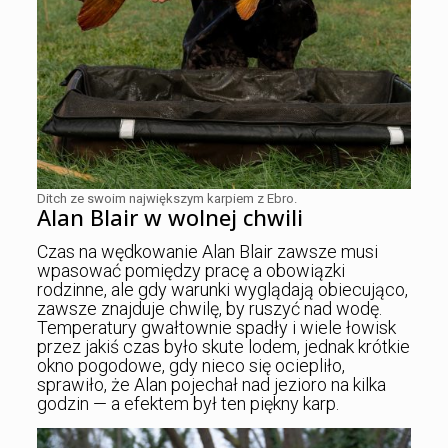
Ditch ze swoim największym karpiem z Ebro.
Alan Blair w wolnej chwili
Czas na wędkowanie Alan Blair zawsze musi
wpasować pomiędzy pracę a obowiązki
rodzinne, ale gdy warunki wyglądają obiecująco,
zawsze znajduje chwilę, by ruszyć nad wodę.
Temperatury gwałtownie spadły i wiele łowisk
przez jakiś czas było skute lodem, jednak krótkie
okno pogodowe, gdy nieco się ociepliło,
sprawiło, że Alan pojechał nad jezioro na kilka
godzin — a efektem był ten piękny karp.