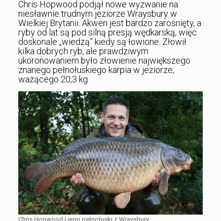
Chris Hopwood podjął nowe wyzwanie na
niesławnie trudnym jeziorze Wraysbury w
Wielkiej Brytanii. Akwen jest bardzo zarośnięty, a
ryby od lat są pod silną presją wędkarską, więc
doskonale „wiedzą” kiedy są łowione. Złowił
kilka dobrych ryb, ale prawdziwym
ukoronowaniem było złowienie największego
znanego pełnołuskiego karpia w jeziorze,
ważącego 20,3 kg.
Chris Hopwood i jego pełnołuski z Wraysbury.