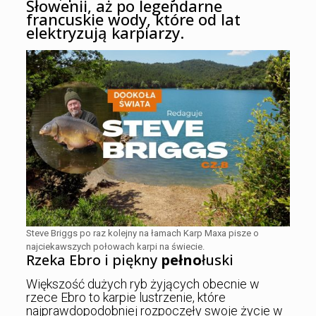
Słowenii, aż po legendarne
francuskie wody, które od lat
elektryzują karpiarzy.
Steve Briggs po raz kolejny na łamach Karp Maxa pisze o
najciekawszych połowach karpi na świecie.
Rzeka Ebro i piękny
pełno
łuski
Większość dużych ryb żyjących obecnie w
rzece Ebro to karpie lustrzenie, które
najprawdopodobniej rozpoczęły swoje życie w