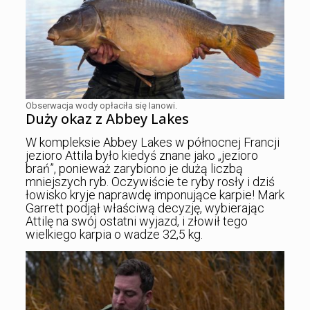
Obserwacja wody opłaciła się Ianowi.
Duży okaz z Abbey Lakes
W kompleksie Abbey Lakes w północnej Francji
jezioro Attila było kiedyś znane jako „jezioro
brań”, ponieważ zarybiono je dużą liczbą
mniejszych ryb. Oczywiście te ryby rosły i dziś
łowisko kryje naprawdę imponujące karpie! Mark
Garrett podjął właściwą decyzję, wybierając
Attilę na swój ostatni wyjazd, i złowił tego
wielkiego karpia o wadze 32,5 kg.