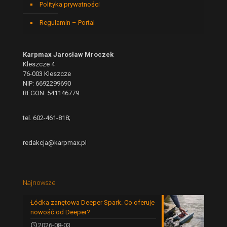
Polityka prywatności
Regulamin – Portal
Karpmax Jarosław Mroczek
Kleszcze 4
76-003 Kleszcze
NIP: 6692299690
REGON: 541146779
tel. 602-461-818;
redakcja@karpmax.pl
Najnowsze
Łódka zanętowa Deeper Spark. Co oferuje
nowość od Deeper?
2026-08-03