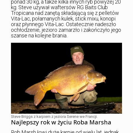
ponad 30 kg, a także kilka innych ryb powyżej 20
kg. Steve używał waftersów RG Baits Club
Tropicana nad zanętą składającą się z pelletów
Vita-Lac, połamanych kulek, stick mixu, konopi
oraz płynnego Vita-Lac. Ostatecznie nadeszło
ochłodzenie, jezioro zamarzło i zakończyło jego
szanse na kolejne brania.
Steve Briggs z karpiem z jeziora Serene we Francji.
Najlepszy rok w życiu Roba Marsha
Rob Marsh łowi duże karpie od wielu lat, jednak