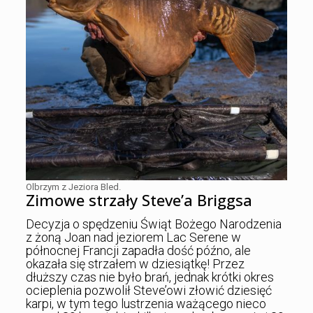
Olbrzym z Jeziora Bled.
Zimowe strzały Steve’a Briggsa
Decyzja o spędzeniu Świąt Bożego Narodzenia
z żoną Joan nad jeziorem Lac Serene w
północnej Francji zapadła dość późno, ale
okazała się strzałem w dziesiątkę! Przez
dłuższy czas nie było brań, jednak krótki okres
ocieplenia pozwolił Steve’owi złowić dziesięć
karpi, w tym tego lustrzenia ważącego nieco