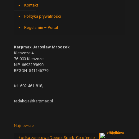
Kontakt
Polityka prywatności
Regulamin – Portal
Karpmax Jarosław Mroczek
Kleszcze 4
76-003 Kleszcze
NIP: 6692299690
REGON: 541146779
tel. 602-461-818;
redakcja@karpmax.pl
Najnowsze
Łódka zanętowa Deeper Spark. Co oferuje