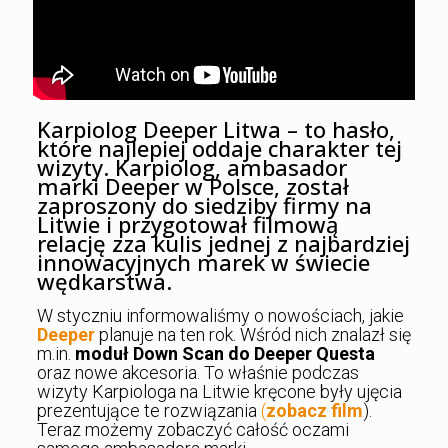
Karpiolog Deeper Litwa – to hasło,
które najlepiej oddaje charakter tej
wizyty. Karpiolog, ambasador
marki Deeper w Polsce, został
zaproszony do siedziby firmy na
Litwie i przygotował filmową
relację zza kulis jednej z najbardziej
innowacyjnych marek w świecie
wędkarstwa.
W styczniu informowaliśmy o nowościach, jakie
Deeper
planuje na ten rok. Wśród nich znalazł się
m.in.
moduł Down Scan do Deeper Questa
oraz nowe akcesoria. To właśnie podczas
wizyty Karpiologa na Litwie kręcone były ujęcia
prezentujące te rozwiązania
(
zobacz film
).
Teraz możemy zobaczyć całość oczami