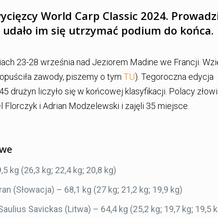
ycięzcy World Carp Classic 2024. Prowadzi
 udało im się utrzymać podium do końca.
iach 23-28 września nad Jeziorem Madine we Francji. Wzi
a opuściła zawody, piszemy o tym
TU
). Tegoroczna edycja
5 drużyn liczyło się w końcowej klasyfikacji. Polacy złowil
el Florczyk i Adrian Modzelewski i zajęli 35 miejsce.
owe
5 kg (26,3 kg; 22,4 kg; 20,8 kg)
an (Słowacja) – 68,1 kg (27 kg; 21,2 kg; 19,9 kg)
aulius Savickas (Litwa) – 64,4 kg (25,2 kg; 19,7 kg; 19,5 k