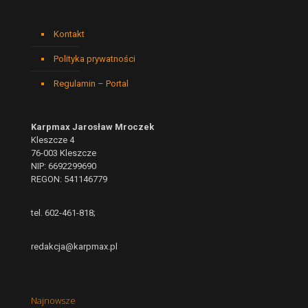
Kontakt
Polityka prywatności
Regulamin – Portal
Karpmax Jarosław Mroczek
Kleszcze 4
76-003 Kleszcze
NIP: 6692299690
REGON: 541146779
tel. 602-461-818;
redakcja@karpmax.pl
Najnowsze