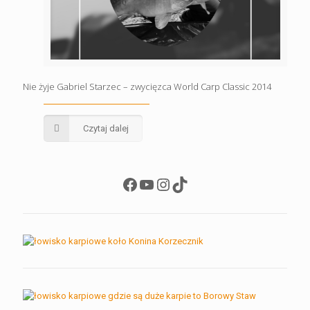
Nie żyje Gabriel Starzec – zwycięzca World Carp Classic 2014
Czytaj dalej
Facebook
YouTube
Instagram
TikTok