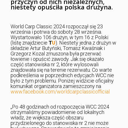
przyczyn od nich niezależnych,
niestety opuściła polska drużyna.
World Carp Classic 2024 rozpoczął się 23
września i potrwa do soboty 28 września.
Wystartowało 106 drużyn, w tym 16 z Polski
(listę znajdziecie
T
U
). Niestety jedna z drużyn w
składzie Artur Butyński, Tomasz Kwaśniak i
Grzegorz Kozal zmuszona była przerwać
łowienie i opuścić zawody. Jak się okazało
część stanowiska nr 2, które wylosowali
znajdowała się na terenie rezerwatu. Co warte
podkreślenia w poprzednich edycjach WCC nie
było z tym problemu. Poniżej widzicie oficjalny
komunikat organizatora zamieszczony na
www.facebook.com/worldcarpclassicofficial
„Po 48 godzinach od rozpoczęcia WCC 2024
otrzymaliśmy powiadomienie od lokalnych
władz, że większa część obszaru
przydzielonego do stanowiska nr 2 nie może