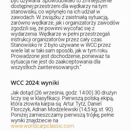
być używana. Spowodowało to zmniejszenie
dostępnej przestrzeni dla wędkarzy na tym
stanowisku, co wpłynęło na ich udział w
zawodach. W związku z zaistniałą sytuacją,
zarówno wędkarze, jak i organizatorzy zawodów
zgodzili się, że powinni wycofać się z
wydarzenia. Wędkarze w pełni przestrzegali
instrukcji organizatorów przez cały czas.
Stanowisko nr 2 było używane w WCC przez
wiele lat w taki sam sposób, jak w tym roku.
Prowadzone jest dochodzenie, ponieważ ta
sytuacja nie jest do zaakceptowania dla
wszystkich zainteresowanych.”
WCC 2024: wyniki
Jak dotąd (26 września, godz. 14:00) 30 drużyn
liczy się w klasyfikacji. Pierwszą polską ekipą,
która złowiła karpia są: Artur Tytz, Daniel
Florczyk, Adrian Modzelewski (14,5 kg; st. 90).
Poniżej zamieszczamy pierwszą trójkę, pełne
wyniki znajdziecie na
www.worldcarpclassic.com
.