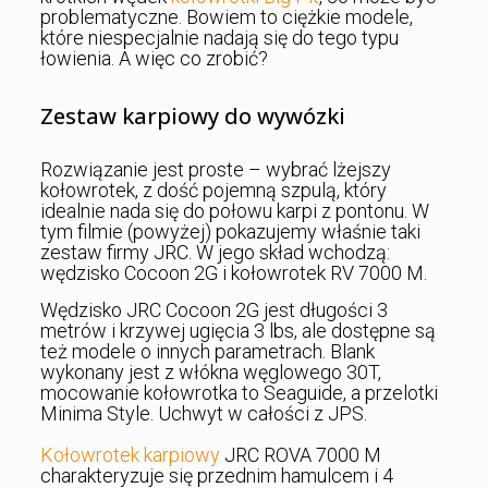
problematyczne. Bowiem to ciężkie modele,
które niespecjalnie nadają się do tego typu
łowienia. A więc co zrobić?
Zestaw karpiowy do wywózki
Rozwiązanie jest proste – wybrać lżejszy
kołowrotek, z dość pojemną szpulą, który
idealnie nada się do połowu karpi z pontonu. W
tym filmie (powyżej) pokazujemy właśnie taki
zestaw firmy JRC. W jego skład wchodzą:
wędzisko Cocoon 2G i kołowrotek RV 7000 M.
Wędzisko JRC Cocoon 2G jest długości 3
metrów i krzywej ugięcia 3 lbs, ale dostępne są
też modele o innych parametrach. Blank
wykonany jest z włókna węglowego 30T,
mocowanie kołowrotka to Seaguide, a przelotki
Minima Style. Uchwyt w całości z JPS.
Kołowrotek karpiowy
JRC ROVA 7000 M
charakteryzuje się przednim hamulcem i 4