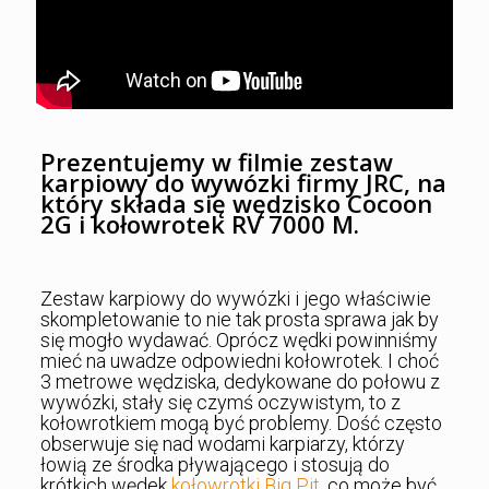
Prezentujemy w filmie zestaw
karpiowy do wywózki firmy JRC, na
który składa się wędzisko Cocoon
2G i kołowrotek RV 7000 M.
Zestaw karpiowy do wywózki i jego właściwie
skompletowanie to nie tak prosta sprawa jak by
się mogło wydawać. Oprócz wędki powinniśmy
mieć na uwadze odpowiedni kołowrotek. I choć
3 metrowe wędziska, dedykowane do połowu z
wywózki, stały się czymś oczywistym, to z
kołowrotkiem mogą być problemy. Dość często
obserwuje się nad wodami karpiarzy, którzy
łowią ze środka pływającego i stosują do
krótkich wędek
kołowrotki Big Pit
, co może być