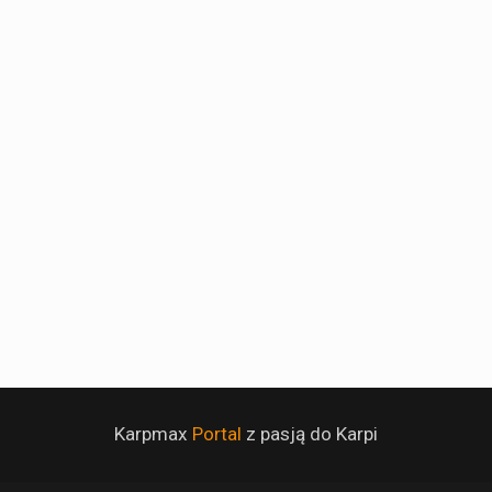
Karpmax
Portal
z pasją do Karpi