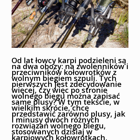
Od lat łowcy karpi podzieleni są
na dwa obozy: na zwolenników i
przeciwników kołowrotków z
wolnym biegiem szpuli. Tych
pierwszych jest zdecydowanie
więcej, czy więc po stronie
wolnego biegu można zapisać
same plusy? W tym tekście, w
wielkim skrócie, chcę
przedstawić zarówno plusy, jak
i minusy dwóch różnych
rozwiązań wolnego biegu,
stosowanych dzisiaj w
karpiowych kołowrotkach.