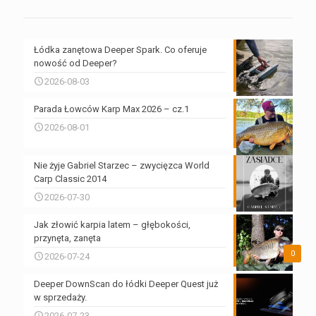
Łódka zanętowa Deeper Spark. Co oferuje
nowość od Deeper?
2026-08-03
Parada Łowców Karp Max 2026 – cz.1
2026-08-01
Nie żyje Gabriel Starzec – zwycięzca World
Carp Classic 2014
2026-07-30
Jak złowić karpia latem – głębokości,
przynęta, zanęta
0
2026-07-24
Deeper DownScan do łódki Deeper Quest już
w sprzedaży.
2026-07-23