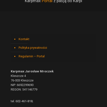
Karpmax
Portal
z pasją do Karpi
Kontakt
Polityka prywatności
Regulamin – Portal
Karpmax Jarosław Mroczek
Kleszcze 4
76-003 Kleszcze
NIP: 6692299690
REGON: 541146779
tel. 602-461-818;