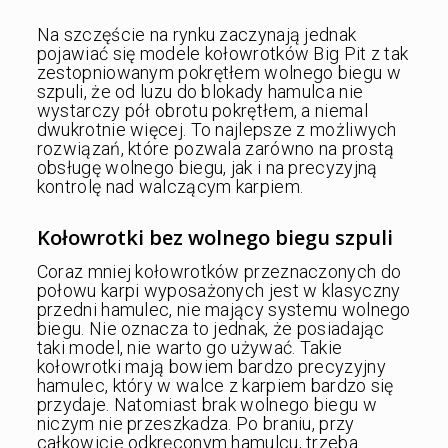
Na szczęście na rynku zaczynają jednak
pojawiać się modele kołowrotków Big Pit z tak
zestopniowanym pokrętłem wolnego biegu w
szpuli, że od luzu do blokady hamulca nie
wystarczy pół obrotu pokrętłem, a niemal
dwukrotnie więcej. To najlepsze z możliwych
rozwiązań, które pozwala zarówno na prostą
obsługę wolnego biegu, jak i na precyzyjną
kontrolę nad walczącym karpiem.
Kołowrotki bez wolnego biegu szpuli
Coraz mniej kołowrotków przeznaczonych do
połowu karpi wyposażonych jest w klasyczny
przedni hamulec, nie mający systemu wolnego
biegu. Nie oznacza to jednak, że posiadając
taki model, nie warto go używać. Takie
kołowrotki mają bowiem bardzo precyzyjny
hamulec, który w walce z karpiem bardzo się
przydaje. Natomiast brak wolnego biegu w
niczym nie przeszkadza. Po braniu, przy
całkowicie odkręconym hamulcu, trzeba