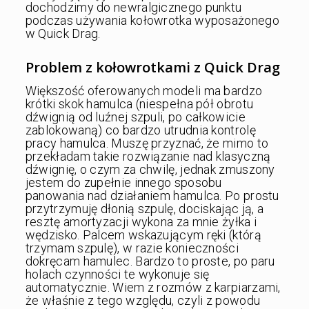
dochodzimy do newralgicznego punktu
podczas używania kołowrotka wyposażonego
w Quick Drag.
Problem z kołowrotkami z Quick Drag
Większość oferowanych modeli ma bardzo
krótki skok hamulca (niespełna pół obrotu
dźwignią od luźnej szpuli, po całkowicie
zablokowaną) co bardzo utrudnia kontrolę
pracy hamulca. Muszę przyznać, że mimo to
przekładam takie rozwiązanie nad klasyczną
dźwignię, o czym za chwilę, jednak zmuszony
jestem do zupełnie innego sposobu
panowania nad działaniem hamulca. Po prostu
przytrzymuję dłonią szpulę, dociskając ją, a
resztę amortyzacji wykona za mnie żyłka i
wędzisko. Palcem wskazującym ręki (którą
trzymam szpulę), w razie konieczności
dokręcam hamulec. Bardzo to proste, po paru
holach czynności te wykonuje się
automatycznie. Wiem z rozmów z karpiarzami,
że właśnie z tego względu, czyli z powodu