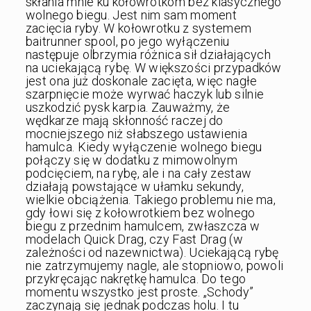
skłania mnie ku kołowrotkom bez klasycznego
wolnego biegu. Jest nim sam moment
zacięcia ryby. W kołowrotku z systemem
baitrunner spool, po jego wyłączeniu
następuje olbrzymia różnica sił działających
na uciekającą rybę. W większości przypadków
jest ona już doskonale zacięta, więc nagłe
szarpnięcie może wyrwać haczyk lub silnie
uszkodzić pysk karpia. Zauważmy, że
wędkarze mają skłonność raczej do
mocniejszego niż słabszego ustawienia
hamulca. Kiedy wyłączenie wolnego biegu
połączy się w dodatku z mimowolnym
podcięciem, na rybę, ale i na cały zestaw
działają powstające w ułamku sekundy,
wielkie obciążenia. Takiego problemu nie ma,
gdy łowi się z kołowrotkiem bez wolnego
biegu z przednim hamulcem, zwłaszcza w
modelach Quick Drag, czy Fast Drag (w
zależności od nazewnictwa). Uciekającą rybę
nie zatrzymujemy nagle, ale stopniowo, powoli
przykręcając nakrętkę hamulca. Do tego
momentu wszystko jest proste. „Schody”
zaczynają się jednak podczas holu. I tu