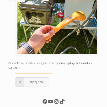
Zasiadkowy biwak – przegląd rzeczy niezbędnych. Poradnik
Karpmax
Czytaj dalej
Facebook
YouTube
Instagram
TikTok