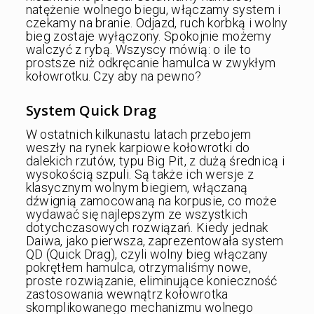
natężenie wolnego biegu, włączamy system i
czekamy na branie. Odjazd, ruch korbką i wolny
bieg zostaje wyłączony. Spokojnie możemy
walczyć z rybą. Wszyscy mówią: o ile to
prostsze niż odkręcanie hamulca w zwykłym
kołowrotku. Czy aby na pewno?
System Quick Drag
W ostatnich kilkunastu latach przebojem
weszły na rynek karpiowe kołowrotki do
dalekich rzutów, typu Big Pit, z dużą średnicą i
wysokością szpuli. Są także ich wersje z
klasycznym wolnym biegiem, włączaną
dźwignią zamocowaną na korpusie, co może
wydawać się najlepszym ze wszystkich
dotychczasowych rozwiązań. Kiedy jednak
Daiwa, jako pierwsza, zaprezentowała system
QD (Quick Drag), czyli wolny bieg włączany
pokrętłem hamulca, otrzymaliśmy nowe,
proste rozwiązanie, eliminujące konieczność
zastosowania wewnątrz kołowrotka
skomplikowanego mechanizmu wolnego