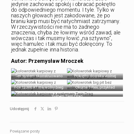
jedynie zachować spokój i obracać pokrętło
do odpowiedniego momentu. I tyle. Tylko w
naszych głowach jest zakodowane, że po
braniu karp musi być natychmiast zatrzymany.
W rzeczywistości nie ma to żadnego
znaczenia, chyba że łowimy wśród zawad, ale
wówczas i tak musimy łowić „na sztywno”,
więc hamulec i tak musi być dokręcony. To
jednak zupełnie inna historia.
Autor: Przemysław Mroczek
Ten system skonstruowano
Pokrętło docisku wolnej
ponad 30 lat temu
szpuli, niedostępne w
Fox 12000 XT ma wolny bieg
kołowrotkach Quick Drag
Okuma T-Rex, przykład
w szpuli z dłuższym skokiem
kołowrotka Big Pit bez
System Twin Drag
hamulca
wolnego biegu
Udostępnij
Powiązane posty