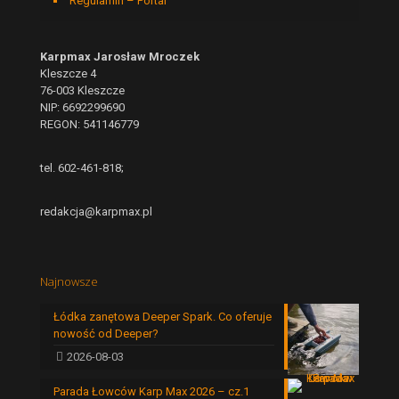
Regulamin – Portal
Karpmax Jarosław Mroczek
Kleszcze 4
76-003 Kleszcze
NIP: 6692299690
REGON: 541146779
tel. 602-461-818;
redakcja@karpmax.pl
Najnowsze
Łódka zanętowa Deeper Spark. Co oferuje
nowość od Deeper?
2026-08-03
Parada Łowców Karp Max 2026 – cz.1