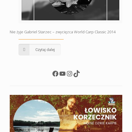
Nie żyje Gabriel Starzec – zwycięzca World Carp Classic 2014
Czytaj dalej
Facebook
YouTube
Instagram
TikTok