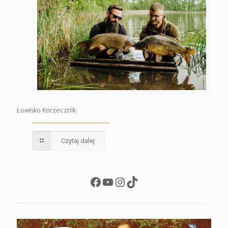
Łowisko Korzecznik
Czytaj dalej
Facebook
YouTube
Instagram
TikTok