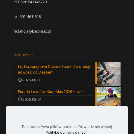
REGON: 541146779
tel. 602-461-818;
redakcja@karpmax.pl
Najnowsze
Łódka zanętowa Deeper Spark. Co oferuje
nowość od Deeper?
2026-08-03
Parada Łowców Karp Max 2026 – cz.1
2026-08-01
Ta strona używa plików cookies. Dowiedz się wiecej:
Politykę ochrony danych
.