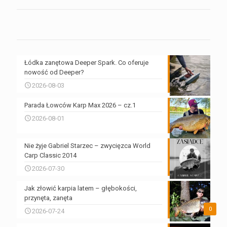
Łódka zanętowa Deeper Spark. Co oferuje
nowość od Deeper?
2026-08-03
Parada Łowców Karp Max 2026 – cz.1
2026-08-01
Nie żyje Gabriel Starzec – zwycięzca World
Carp Classic 2014
2026-07-30
Jak złowić karpia latem – głębokości,
przynęta, zanęta
0
2026-07-24