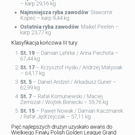
– karp 29,16 kg
Najmniejsza ryba zawodów
: Sławomir
Kopeć – karp 9,44 kg
Ostatnia ryba zawodów
: Maikel Peelen –
karp 23,77 kg
Klasyfikacja końcowa III tury:
St. 19
– Damian Lehrke / Anna Piechota –
67,44 kg
St. 17
– Krzysztof Hyski / Andrzej Matysiak
– 64,17 kg
St. 5
– Daniel Andzel / Arkadiusz Guner –
62,99 kg
St. 7
– Rafał Komuniewski / Maciej
Zemszał / Wojtek Boniecki – 59,76 kg
St. 15
– Paweł Nowak / Damian Kaczmarek
/ Rafał Jędrzejczak – 57,11 kg
Pięć najlepszych drużyn uzyskało awans do
Wielkiego Finału Polish Golden League Grand