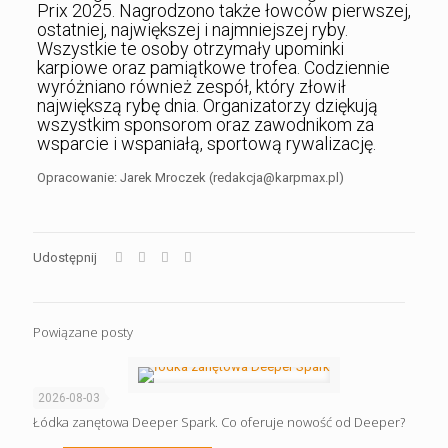
Prix 2025. Nagrodzono także łowców pierwszej,
ostatniej, największej i najmniejszej ryby.
Wszystkie te osoby otrzymały upominki
karpiowe oraz pamiątkowe trofea. Codziennie
wyróżniano również zespół, który złowił
największą rybę dnia. Organizatorzy dziękują
wszystkim sponsorom oraz zawodnikom za
wsparcie i wspaniałą, sportową rywalizację.
Opracowanie: Jarek Mroczek (redakcja@karpmax.pl)
Udostępnij
Powiązane posty
2026-08-03
Łódka zanętowa Deeper Spark. Co oferuje nowość od Deeper?