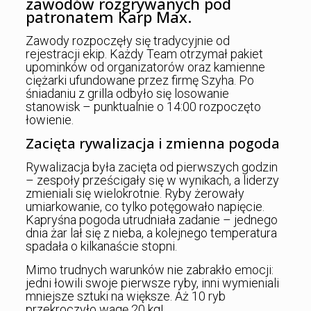
zawodów rozgrywanych pod
patronatem Karp Max.
Zawody rozpoczęły się tradycyjnie od
rejestracji ekip. Każdy Team otrzymał pakiet
upominków od organizatorów oraz kamienne
ciężarki ufundowane przez firmę Szyha. Po
śniadaniu z grilla odbyło się losowanie
stanowisk – punktualnie o 14:00 rozpoczęto
łowienie.
Zacięta rywalizacja i zmienna pogoda
Rywalizacja była zacięta od pierwszych godzin
– zespoły prześcigały się w wynikach, a liderzy
zmieniali się wielokrotnie. Ryby żerowały
umiarkowanie, co tylko potęgowało napięcie.
Kapryśna pogoda utrudniała zadanie – jednego
dnia żar lał się z nieba, a kolejnego temperatura
spadała o kilkanaście stopni.
Mimo trudnych warunków nie zabrakło emocji:
jedni łowili swoje pierwsze ryby, inni wymieniali
mniejsze sztuki na większe. Aż 10 ryb
przekroczyło wagę 20 kg!