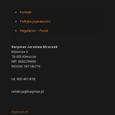
Kontakt
Polityka prywatności
Regulamin – Portal
Karpmax Jarosław Mroczek
Kleszcze 4
76-003 Kleszcze
NIP: 6692299690
REGON: 541146779
tel. 602-461-818;
redakcja@karpmax.pl
Najnowsze