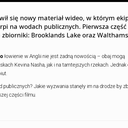
wił się nowy materiał wideo, w którym eki
rpi na wodach publicznych. Pierwsza część 
zbiorniki: Brooklands Lake oraz Waltham
go
łowienie w Anglii nie jest żadną nowością – obaj mogą
kach Kevina Nasha, jak i na tamtejszych rzekach. Jednak 
iut.
wód publicznych? Jakie wyzwania stanęły im na drodze by zb
ej części filmu.