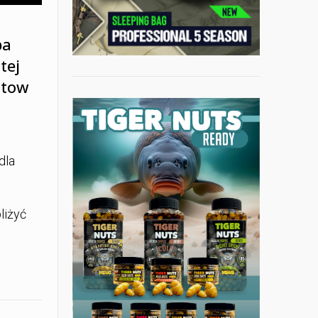
pa
tej
stow
dla
liżyć