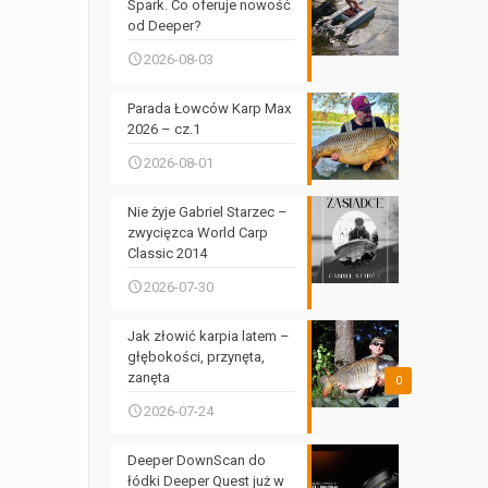
Spark. Co oferuje nowość
od Deeper?
2026-08-03
Parada Łowców Karp Max
2026 – cz.1
2026-08-01
Nie żyje Gabriel Starzec –
zwycięzca World Carp
Classic 2014
2026-07-30
Jak złowić karpia latem –
głębokości, przynęta,
zanęta
0
2026-07-24
Deeper DownScan do
łódki Deeper Quest już w