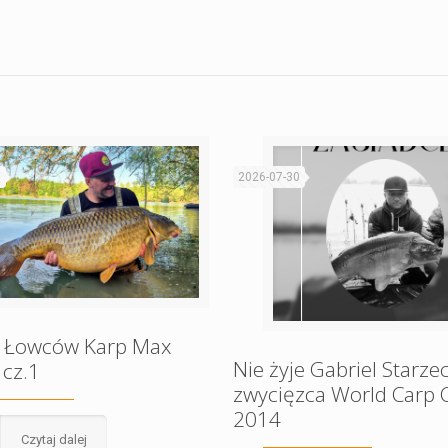
1
2026-07-30
 Łowców Karp Max
Nie żyje Gabriel Starzec
 cz.1
zwycięzca World Carp C
2014
Czytaj dalej