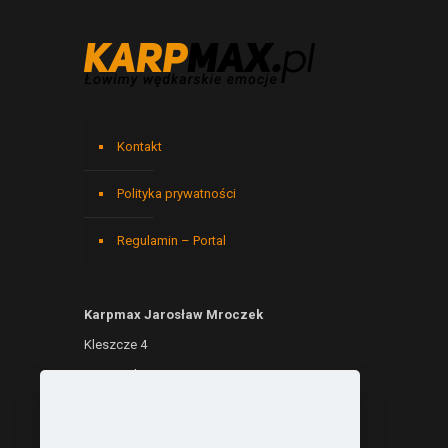
Kontakt
Polityka prywatności
Regulamin – Portal
Karpmax Jarosław Mroczek
Kleszcze 4
76-003 Kleszcze
NIP: 6692299690
REGON: 541146779