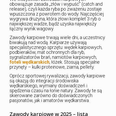
obowiązuje zasada „złów i wypuść” (catch and
release), czyli każda ryba po zważeniu zostaje
wpuszczona z powrotem do wody. Najczęściej
wygrywa drużyna, która złowi komplet 3 ryb o
największej wadze, bądź uzyska największy
łączny wynik wagowy.
Zawody karpiowe trwają wiele dni, a uczestnicy
biwakują nad wodą. Karpiarze używają
specjalistycznego sprzętu: wędek karpiowych,
podbieraków, mat ochronnych dla ryb,
sygnalizatorów brań, namiotów karpiowych,
foteli wędkarskich
, łóżek. Stosują specjalne
przynęty – kulki proteinowe, ziarna, pellety.
Oprócz sportowej rywalizacji, zawody karpiowe
są okazją do integracji środowiska
wędkarskiego, wymiany doświadczeń i
spędzenia czasu na łonie natury. Zawody te są
skierowane zarówno do doświadczonych
pasjonatów, jak i amatorów wędkarstwa.
Zawody karpiowe w 2025 – lista