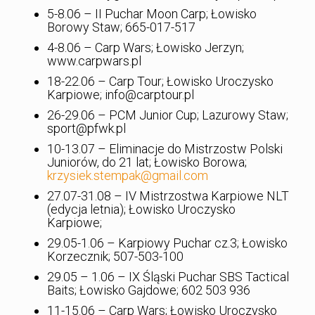
5-8.06 – II Puchar Moon Carp; Łowisko
Borowy Staw; 665-017-517
4-8.06 – Carp Wars; Łowisko Jerzyn;
www.carpwars.pl
18-22.06 – Carp Tour; Łowisko Uroczysko
Karpiowe; info@carptour.pl
26-29.06 – PCM Junior Cup; Lazurowy Staw;
sport@pfwk.pl
10-13.07 – Eliminacje do Mistrzostw Polski
Juniorów, do 21 lat; Łowisko Borowa;
krzysiek.stempak@gmail.com
27.07-31.08 – IV Mistrzostwa Karpiowe NLT
(edycja letnia); Łowisko Uroczysko
Karpiowe;
29.05-1.06 – Karpiowy Puchar cz.3; Łowisko
Korzecznik; 507-503-100
29.05 – 1.06 – IX Śląski Puchar SBS Tactical
Baits; Łowisko Gajdowe; 602 503 936
11-15.06 – Carp Wars; Łowisko Uroczysko