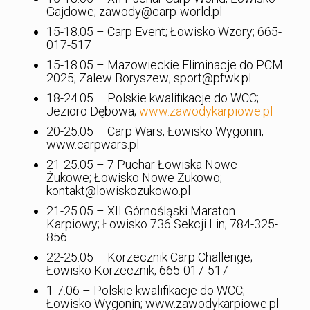
Gajdowe; zawody@carp-world.pl
15-18.05 – Carp Event; Łowisko Wzory; 665-
017-517
15-18.05 – Mazowieckie Eliminacje do PCM
2025; Zalew Boryszew; sport@pfwk.pl
18-24.05 – Polskie kwalifikacje do WCC;
Jezioro Dębowa;
www.zawodykarpiowe.pl
20-25.05 – Carp Wars; Łowisko Wygonin;
www.carpwars.pl
21-25.05 – 7 Puchar Łowiska Nowe
Żukowe; Łowisko Nowe Żukowo;
kontakt@lowiskozukowo.pl
21-25.05 – XII Górnośląski Maraton
Karpiowy; Łowisko 736 Sekcji Lin; 784-325-
856
22-25.05 – Korzecznik Carp Challenge;
Łowisko Korzecznik; 665-017-517
1-7.06 – Polskie kwalifikacje do WCC;
Łowisko Wygonin; www.zawodykarpiowe.pl