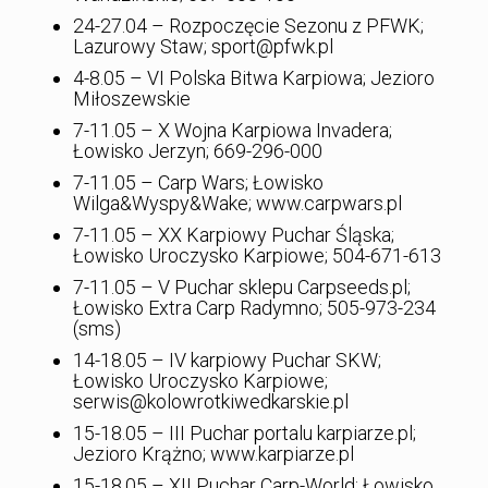
24-27.04 – Rozpoczęcie Sezonu z PFWK;
Lazurowy Staw; sport@pfwk.pl
4-8.05 – VI Polska Bitwa Karpiowa; Jezioro
Miłoszewskie
7-11.05 – X Wojna Karpiowa Invadera;
Łowisko Jerzyn; 669-296-000
7-11.05 – Carp Wars; Łowisko
Wilga&Wyspy&Wake; www.carpwars.pl
7-11.05 – XX Karpiowy Puchar Śląska;
Łowisko Uroczysko Karpiowe; 504-671-613
7-11.05 – V Puchar sklepu Carpseeds.pl;
Łowisko Extra Carp Radymno; 505-973-234
(sms)
14-18.05 – IV karpiowy Puchar SKW;
Łowisko Uroczysko Karpiowe;
serwis@kolowrotkiwedkarskie.pl
15-18.05 – III Puchar portalu karpiarze.pl;
Jezioro Krążno; www.karpiarze.pl
15-18.05 – XII Puchar Carp-World; Łowisko