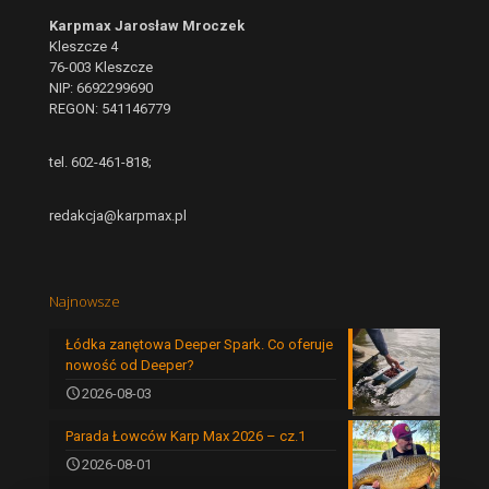
Karpmax Jarosław Mroczek
Kleszcze 4
76-003 Kleszcze
NIP: 6692299690
REGON: 541146779
tel. 602-461-818;
redakcja@karpmax.pl
Najnowsze
Łódka zanętowa Deeper Spark. Co oferuje
nowość od Deeper?
2026-08-03
Parada Łowców Karp Max 2026 – cz.1
2026-08-01