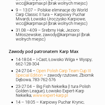
wcc@karpmax.pl (brak wolnych miejsc)
9 – 13.07 – Polskie eliminacje do World
Carp Classic II tura – Karpiowy Puchar
Mivardi; Łowisko Uroczysko Karpiowe;
wcc@karpmax.pl (brak wolnych miejsc)
31.08.–4.09 – Srebrny Hak; Jezioro
Miłoszewskie; zawody@karpmax.pl (brak
wolnych miejsc)
Zawody pod patronatem Karp Max
14-18.04 – I-Cast; Łowisko Wilga + Wyspy;
662-128-304
24-27.04 –
Open Polish Carp Team Cup III
Special Edition
– zawody rzutowe; Zbiornik
Dębowa; 783-762-576
23-27.04 – Big Fish Nekielka (I tura Polish
Golden League); Łowisko Expert-Karp
Nekielka;
www.expert-karp.pl
14 – 18.05 – Karpiowy Puchar Krynic;