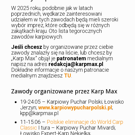
W 2025 roku, podobnie jak w latach
poprzednich, wędkarze zainteresowani
udziałem w tych zawodach będą mieli szeroki
wybór imprez, które odbędą się w różnych
zakątkach kraju. Oto lista tegorocznych
zawodów karpiowych.
Jeśli chcesz
by organizowane przez ciebie
zawody znalazły się na liście, lub chcesz by
„Karp Max” objął je
patronatem
medialnym
napisz na adres
redakcja@karpmax.pl
.
Dokładne informacje o naszym patronacie
medialnym znajdziesz
TU
.
Zawody organizowane przez Karp Max
19-24.05 – Karpiowy Puchar Polski; Łowisko
Jerzyn;
www.karpiowypucharpolski.pl
;
kpp@karpmax.pl
11-15.06 –
Polskie eliminacje do World Carp
Classic
I tura – Karpiowy Puchar Mivardi;
Łowisko Expert-Karp Nekielka;