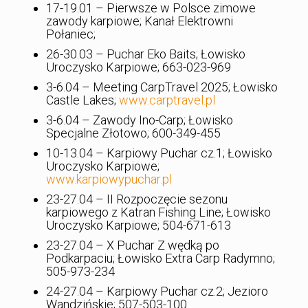
17-19.01 – Pierwsze w Polsce zimowe
zawody karpiowe; Kanał Elektrowni
Połaniec;
26-30.03 – Puchar Eko Baits; Łowisko
Uroczysko Karpiowe; 663-023-969
3-6.04 – Meeting CarpTravel 2025; Łowisko
Castle Lakes;
www.carptravel.pl
3-6.04 – Zawody Ino-Carp; Łowisko
Specjalne Złotowo; 600-349-455
10-13.04 – Karpiowy Puchar cz.1; Łowisko
Uroczysko Karpiowe;
www.karpiowypuchar.pl
23-27.04 – II Rozpoczęcie sezonu
karpiowego z Katran Fishing Line; Łowisko
Uroczysko Karpiowe; 504-671-613
23-27.04 – X Puchar Z wędką po
Podkarpaciu; Łowisko Extra Carp Radymno;
505-973-234
24-27.04 – Karpiowy Puchar cz.2; Jezioro
Wandzińskie; 507-503-100