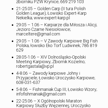
zbiorniku PZW Krynice; 669 219 103
21-25.05 – Golden Carp (II tura Polish
Golden League); Łowisko Expert-Karp
Nekielka; www.expert-karp.pl
29.05 – 1.06 – Karpiarze dla Miłosza i Alicji;
Jezioro Czarne Niesiołowice;
marceltere@gmail.com
29.05 – 1.06 – V Zawody Karpiowe Big Fish
Polska; łowisko Eko Torf Ludwinek; 786 819
629
28.05-1.06 – XIV Dolnośląsko-Opolski
Meeting Karpiowy; Zbiornik Kozielno;
robertgastala@vp.pl
4-8.06 – Zawody karpiowe Johny i
Przyjaciele; Łowisko Uroczysko Karpiowe;
608-031-637
5-8.06 – Fishmaniak Cup III; Łowisko Wzory;
infofishmaniak@gmail.com
22-25.06 – X Ogólnopolski Maraton
Karpiowy Służby Więziennej; Uroczysko