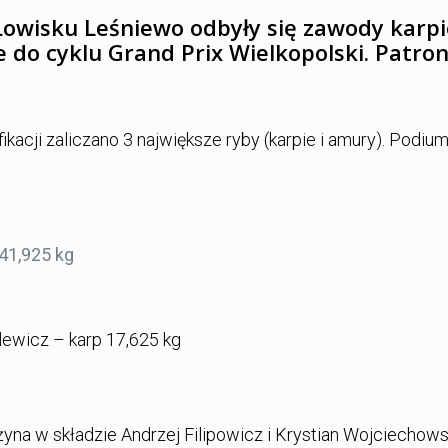
Łowisku Leśniewo odbyły się zawody karp
e do cyklu Grand Prix Wielkopolski. Patro
kacji zaliczano 3 największe ryby (karpie i amury). Podiu
41,925 kg
ewicz – karp 17,625 kg
żyna w składzie Andrzej Filipowicz i Krystian Wojciechows