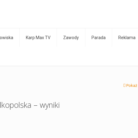
owiska
Karp Max TV
Zawody
Parada
Reklama
Pokaż
kopolska – wyniki