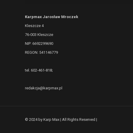
Karpmax Jarosław Mroczek
Kleszcze 4
76-003 Kleszcze
NIP: 6692299690
REGON: 541146779
tel. 602-461-818;
redakcja@karpmax.pl
© 2024 by Karp Max | All Rights Reserved |