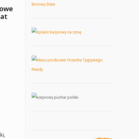
iowe
nat
m
ki,