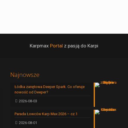
Karpmax
Portal
z pasją do Karpi
Najnowsze
Łódka zanętowa Deeper Spark. Co oferuje
nowość od Deeper?
2026-08-03
Parada Łowców Karp Max 2026 – cz.1
2026-08-01