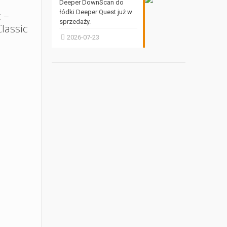
Deeper DownScan do
łódki Deeper Quest już w
 –
sprzedaży.
lassic
2026-07-23