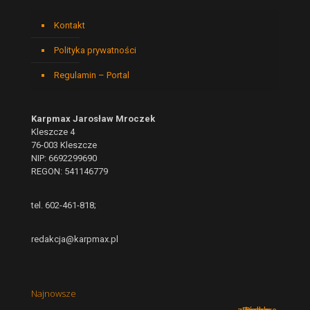
Kontakt
Polityka prywatności
Regulamin – Portal
Karpmax Jarosław Mroczek
Kleszcze 4
76-003 Kleszcze
NIP: 6692299690
REGON: 541146779
tel. 602-461-818;
redakcja@karpmax.pl
Najnowsze