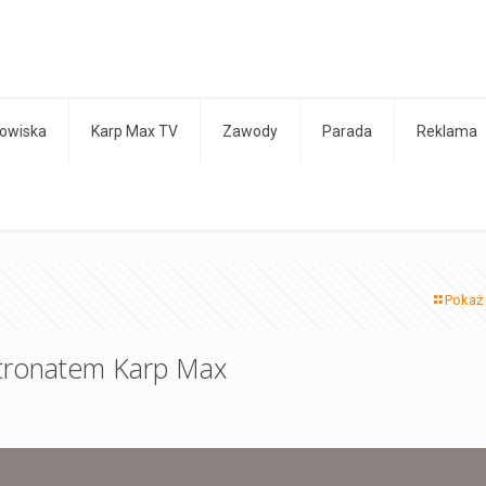
owiska
Karp Max TV
Zawody
Parada
Reklama
Pokaż
atronatem Karp Max