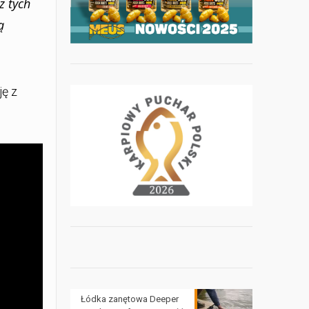
z tych
ą
ję z
Łódka zanętowa Deeper