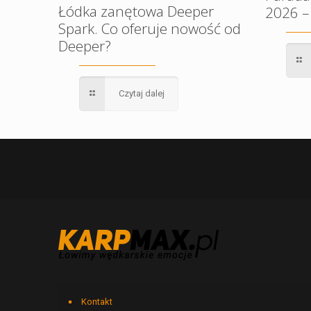
Łódka zanętowa Deeper
2026 –
Spark. Co oferuje nowość od
Deeper?
Czytaj dalej
Kontakt