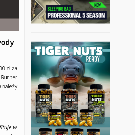
wody
0 zł za
 Runner
 należy
fituje w