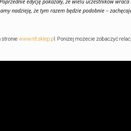
Poprzednie edycję pokazały, że wielu uczestników wraca 
y nadzieję, że tym razem będzie podobnie – zachęcaj
a stronie
www.nlt.sklep.p
l. Poniżej możecie zobaczyć relac