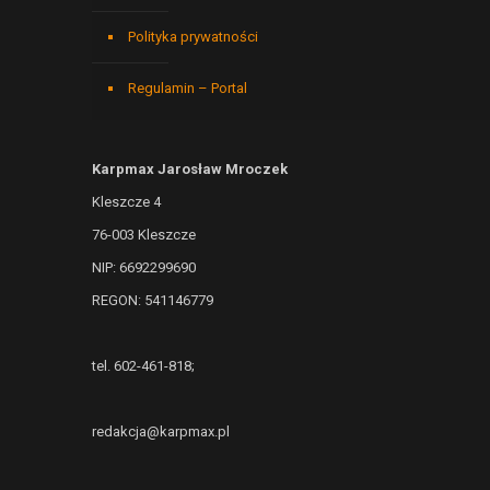
Polityka prywatności
Regulamin – Portal
Karpmax Jarosław Mroczek
Kleszcze 4
76-003 Kleszcze
NIP: 6692299690
REGON: 541146779
tel. 602-461-818;
redakcja@karpmax.pl