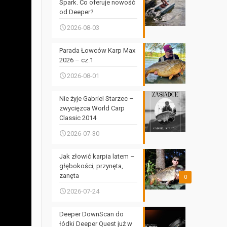
Spark. Co oferuje nowość
od Deeper?
2026-08-03
Parada Łowców Karp Max
2026 – cz.1
2026-08-01
Nie żyje Gabriel Starzec –
zwycięzca World Carp
Classic 2014
2026-07-30
Jak złowić karpia latem –
głębokości, przynęta,
zanęta
0
2026-07-24
Deeper DownScan do
łódki Deeper Quest już w