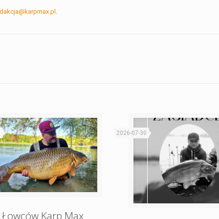
edakcja@karpmax.pl
.
1
2026-07-30
 Łowców Karp Max