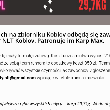
ch na zbiorniku Koblov odbędą się za
 NLT Koblov. Patronuje im Karp Max.
dą miały formułę rzutową. Koszt uczestnictwa wynosi 210
ć ze sobą team runnera to dodatkowy koszt 350 zł. Team
ykonywać wszystkie czynności jak zawodnicy. Zgłoszenia
y.nlt@gmail.com
wpisując w tytule imiona i nazwiska
największa ryba wszystkich edycji – karp 29,7kg. Woda ob