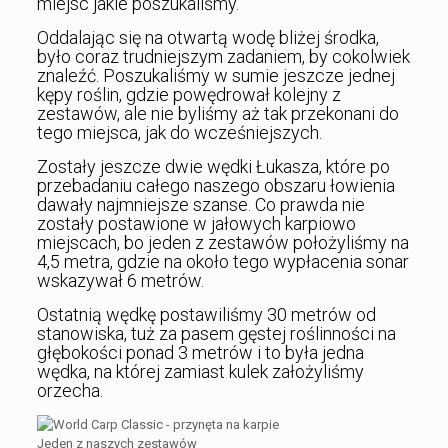
miejsc jakie poszukaliśmy.
Oddalając się na otwartą wodę bliżej środka,
było coraz trudniejszym zadaniem, by cokolwiek
znaleźć. Poszukaliśmy w sumie jeszcze jednej
kępy roślin, gdzie powędrował kolejny z
zestawów, ale nie byliśmy aż tak przekonani do
tego miejsca, jak do wcześniejszych.
Zostały jeszcze dwie wędki Łukasza, które po
przebadaniu całego naszego obszaru łowienia
dawały najmniejsze szanse. Co prawda nie
zostały postawione w jałowych karpiowo
miejscach, bo jeden z zestawów położyliśmy na
4,5 metra, gdzie na około tego wypłacenia sonar
wskazywał 6 metrów.
Ostatnią wędkę postawiliśmy 30 metrów od
stanowiska, tuż za pasem gęstej roślinności na
głębokości ponad 3 metrów i to była jedna
wędka, na której zamiast kulek założyliśmy
orzecha.
Jeden z naszych zestawów