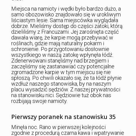
Miejsca na namioty i wędki było bardzo dużo, a
samo obozowisko znajdowało się w urokliwym
liściastym lesie. Sama miejscówka wyglądała
dobrze. Mieliśmy dostęp do części zatoki, którą
dzieliliśmy z Francuzami. Jej zarośnięta część
dawała wiarę, że karpie mogą przebywać w
roślinach, gdzie mają naturalny pokarm i
schronienie. Po przygotowaniu dosłownie
wszystkiego w naszą zatokę wpłynęła łódź.
Zdenerwowani stanęliśmy nad brzegiem i
zaczęliśmy się zastanawiać czy potencjalne
zgromadzone karpie w tym miejscu się nie
spłoszą. Po chwili okazało się, że ta łódź płynie
wzdłuż naszego stanowiska, by na naszym
placu wysadzić sędziów. Z naszej prywatności
na stanowisku nici. Sędziowie tuż obok nas
rozbijają swoje namioty.
Pierwszy poranek na stanowisku 35
Minęła noc. Rano w pierwszej kolejności
zgodnie z procedurą czarna kawa i wpatrywanie