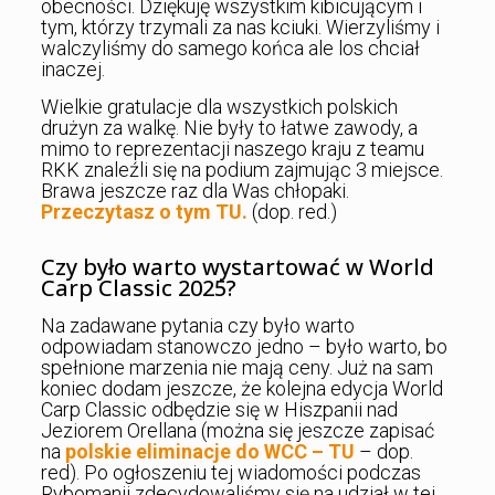
obecności. Dziękuję wszystkim kibicującym i
tym, którzy trzymali za nas kciuki. Wierzyliśmy i
walczyliśmy do samego końca ale los chciał
inaczej.
Wielkie gratulacje dla wszystkich polskich
drużyn za walkę. Nie były to łatwe zawody, a
mimo to reprezentacji naszego kraju z teamu
RKK znaleźli się na podium zajmując 3 miejsce.
Brawa jeszcze raz dla Was chłopaki.
Przeczytasz o tym TU.
(dop. red.)
Czy było warto wystartować w World
Carp Classic 2025?
Na zadawane pytania czy było warto
odpowiadam stanowczo jedno – było warto, bo
spełnione marzenia nie mają ceny. Już na sam
koniec dodam jeszcze, że kolejna edycja World
Carp Classic odbędzie się w Hiszpanii nad
Jeziorem Orellana (można się jeszcze zapisać
na
polskie eliminacje do WCC – TU
– dop.
red). Po ogłoszeniu tej wiadomości podczas
Rybomanii zdecydowaliśmy się na udział w tej