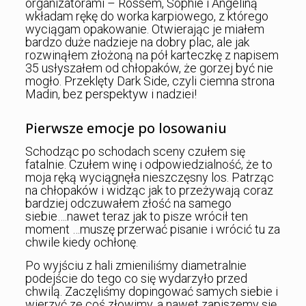
organizatorami – Rossem, Sophie i Angeliną
wkładam rękę do worka karpiowego, z którego
wyciągam opakowanie. Otwierając je miałem
bardzo duże nadzieje na dobry plac, ale jak
rozwinąłem złożoną na pół karteczkę z napisem
35 usłyszałem od chłopaków, że gorzej być nie
mogło. Przeklęty Dark Side, czyli ciemna strona
Madin, bez perspektyw i nadziei!
Pierwsze emocje po losowaniu
Schodząc po schodach sceny czułem się
fatalnie. Czułem winę i odpowiedzialność, że to
moja ręką wyciągnęła nieszczęsny los. Patrząc
na chłopaków i widząc jak to przeżywają coraz
bardziej odczuwałem złość na samego
siebie….nawet teraz jak to pisze wrócił ten
moment …muszę przerwać pisanie i wrócić tu za
chwile kiedy ochłonę.
Po wyjściu z hali zmieniliśmy diametralnie
podejście do tego co się wydarzyło przed
chwilą. Zaczęliśmy dopingować samych siebie i
wierzyć ze coś złowimy, a nawet zapiszemy się