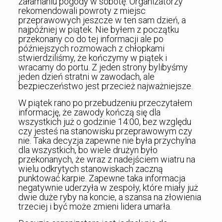
załamaniu pogody w sobotę. Organizatorzy
rekomendowali powroty z miejsc
przeprawowych jeszcze w ten sam dzień, a
najpóźniej w piątek. Nie byłem z początku
przekonany co do tej informacji ale po
późniejszych rozmowach z chłopkami
stwierdziliśmy, że kończymy w piątek i
wracamy do portu. Z jeden strony bylibyśmy
jeden dzień stratni w zawodach, ale
bezpieczeństwo jest przecież najważniejsze.
W piątek rano po przebudzeniu przeczytałem
informację, że zawody kończą się dla
wszystkich już o godzinie 14:00, bez względu
czy jesteś na stanowisku przeprawowym czy
nie. Taka decyzja zapewne nie była przychylna
dla wszystkich, bo wiele drużyn było
przekonanych, że wraz z nadejściem wiatru na
wielu odkrytych stanowiskach zaczną
punktować karpie. Zapewne taka informacja
negatywnie uderzyła w zespoły, które miały już
dwie duże ryby na koncie, a szansa na złowienia
trzeciej i być może zmieni lidera umarła.