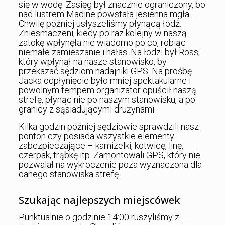
się w wodę. Zasięg był znacznie ograniczony, bo
nad lustrem Madine powstała jesienna mgła.
Chwilę później usłyszeliśmy płynącą łódź.
Zniesmaczeni, kiedy po raz kolejny w naszą
zatokę wpłynęła nie wiadomo po co, robiąc
niemałe zamieszanie i hałas. Na łodzi był Ross,
który wpłynął na nasze stanowisko, by
przekazać sędziom nadajniki GPS. Na prośbę
Jacka odpłynięcie było mniej spektakularne i
powolnym tempem organizator opuścił naszą
strefę, płynąc nie po naszym stanowisku, a po
granicy z sąsiadującymi drużynami.
Kilka godzin później sędziowie sprawdzili nasz
ponton czy posiada wszystkie elementy
zabezpieczające – kamizelki, kotwicę, linę,
czerpak, trąbkę itp. Zamontowali GPS, który nie
pozwalał na wykroczenie poza wyznaczona dla
danego stanowiska strefę.
Szukając najlepszych miejscówek
Punktualnie o godzinie 14:00 ruszyliśmy z