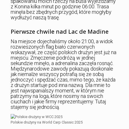
spakowaniu moich rzeczy na busa wyjeżdżamy
z Konina kilka minut po godzinie 06:00. Trasa
minęła bez zbędnych przygód, które mogłyby
wydłużyć naszą trasę.
Pierwsze chwile nad Lac de Madine
Na miejsce dojechaliśmy około 21:00, a widok
rozwieszonych flag biało czerwonych
wskazywał, ze część polskich drużyn jest już na
miejscu. Zmęczenie podróżą w jednej
sekundzie minęło, a adrenalina zaczęła rosnąć.
Międzynarodowe zawody pokazują doskonale
jak niemalże wszyscy potrafią się ze sobą
jednoczyć i spędzać czas, mimo tego, że każda
z drużyn startuje pod inna nazwą. Dla mnie to
jest najwspanialszy moment, w którym nie
patrzymy na loga, które nosimy na swoich
ciuchach i jakie firmy reprezentujemy. Tutaj
stajemy się jednością.
Polskie drużyny na World Carp Classic 2025