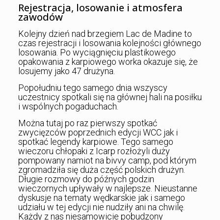
Rejestracja, losowanie i atmosfera
zawodów
Kolejny dzień nad brzegiem Lac de Madine to
czas rejestracji i losowania kolejności głównego
losowania. Po wyciągnięciu plastikowego
opakowania z karpiowego worka okazuje się, że
losujemy jako 47 drużyna.
Popołudniu tego samego dnia wszyscy
uczestnicy spotkali się na głównej hali na posiłku
i wspólnych pogaduchach.
Można tutaj po raz pierwszy spotkać
zwycięzców poprzednich edycji WCC jak i
spotkać legendy karpiowe. Tego samego
wieczoru chłopaki z Icarp rozłożyli duży
pompowany namiot na bivvy camp, pod którym
zgromadziła się duża część polskich drużyn.
Długie rozmowy do późnych godzin
wieczornych upływały w najlepsze. Nieustanne
dyskusje na tematy wędkarskie jak i samego
udziału w tej edycji nie nudziły ani na chwilę.
Każdy z nas niesamowicie pobudzony