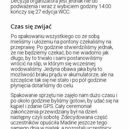
Decyzja organizatora jest jednak nie do
podważenia i wraz z wybiciem godziny 14:00
kończy się 27 edycja WCC.
Czas się zwijać
Po spakowaniu wszystkiego co ze sobą
mieliśmy i ułożeniu na pontony czekaliśmy na
przeprawę. Po godzinie stwierdziliśmy jednak,
że nie będziemy czekać, bo nie wiadomo jak
długo, by to trwało i sami postanowiliśmy
wrócić na slip, w którym się wcześniej
wodowaliśmy. Jedyna obawa jaka była to
możliwość braku prądu w akumulatorze, ale na
szczęście tak się nie stało i po pół godzinie
płynięcia dotarliśmy do celu.
Spakowanie sprzętu nie zajęło nam dużo czasu i
po około godzinie byliśmy gotowi, by udać się na
kąpiel i zdanie GPS. Cały ceremoniał
zakończenia przewidziany był na dzień
następny czyli sobotę. Zdecydowana część
uczestników opuściła Madine jeszcze tego
samego dnia w piątek, a pozostali uczestnicy