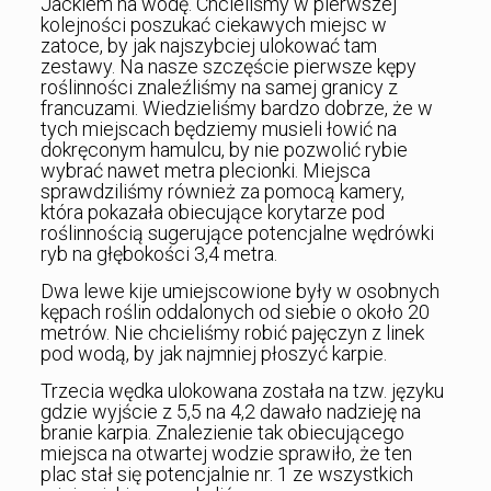
Jackiem na wodę. Chcieliśmy w pierwszej
kolejności poszukać ciekawych miejsc w
zatoce, by jak najszybciej ulokować tam
zestawy. Na nasze szczęście pierwsze kępy
roślinności znaleźliśmy na samej granicy z
francuzami. Wiedzieliśmy bardzo dobrze, że w
tych miejscach będziemy musieli łowić na
dokręconym hamulcu, by nie pozwolić rybie
wybrać nawet metra plecionki. Miejsca
sprawdziliśmy również za pomocą kamery,
która pokazała obiecujące korytarze pod
roślinnością sugerujące potencjalne wędrówki
ryb na głębokości 3,4 metra.
Dwa lewe kije umiejscowione były w osobnych
kępach roślin oddalonych od siebie o około 20
metrów. Nie chcieliśmy robić pajęczyn z linek
pod wodą, by jak najmniej płoszyć karpie.
Trzecia wędka ulokowana została na tzw. języku
gdzie wyjście z 5,5 na 4,2 dawało nadzieję na
branie karpia. Znalezienie tak obiecującego
miejsca na otwartej wodzie sprawiło, że ten
plac stał się potencjalnie nr. 1 ze wszystkich