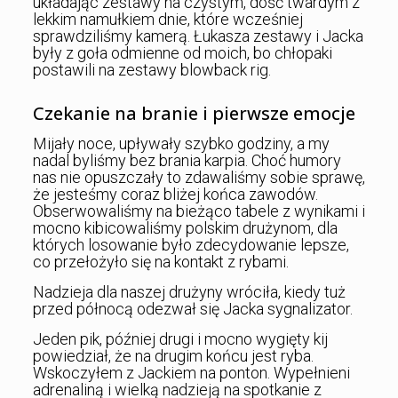
układając zestawy na czystym, dość twardym z
lekkim namułkiem dnie, które wcześniej
sprawdziliśmy kamerą. Łukasza zestawy i Jacka
były z goła odmienne od moich, bo chłopaki
postawili na zestawy blowback rig.
Czekanie na branie i pierwsze emocje
Mijały noce, upływały szybko godziny, a my
nadal byliśmy bez brania karpia. Choć humory
nas nie opuszczały to zdawaliśmy sobie sprawę,
że jesteśmy coraz bliżej końca zawodów.
Obserwowaliśmy na bieżąco tabele z wynikami i
mocno kibicowaliśmy polskim drużynom, dla
których losowanie było zdecydowanie lepsze,
co przełożyło się na kontakt z rybami.
Nadzieja dla naszej drużyny wróciła, kiedy tuż
przed północą odezwał się Jacka sygnalizator.
Jeden pik, później drugi i mocno wygięty kij
powiedział, że na drugim końcu jest ryba.
Wskoczyłem z Jackiem na ponton. Wypełnieni
adrenaliną i wielką nadzieją na spotkanie z