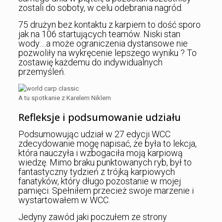
zostali do soboty, w celu odebrania nagród.
75 drużyn bez kontaktu z karpiem to dość sporo
jak na 106 startujących teamów. Niski stan
wody….a może ograniczenia dystansowe nie
pozwoliły na wykręcenie lepszego wyniku ? To
zostawię każdemu do indywidualnych
przemyśleń.
A tu spotkanie z Karelem Niklem
Refleksje i podsumowanie udziału
Podsumowując udział w 27 edycji WCC
zdecydowanie mogę napisać, że była to lekcja,
która nauczyła i wzbogaciła moją karpiową
wiedzę. Mimo braku punktowanych ryb, był to
fantastyczny tydzień z trójką karpiowych
fanatyków, który długo pozostanie w mojej
pamięci. Spełniłem przecież swoje marzenie i
wystartowałem w WCC.
Jedyny zawód jaki poczułem ze strony