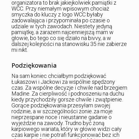
organizatora to brak jakiejkolwiek pamiątki z
WCC. Przy niemałym wpisowym chociaż
smyczka do kluczy z logo WCC byłaby
zadowalająca i przypominała po czasie o
udziale w tych zawodach. Niestety jedyną
pamiątkę, a zarazem najcenniejszą mam w
głowie, bo tego co się działo na bivvy, a w
dalszej kolejności na stanowisku 35 nie zabierze
mi nikt.
Podziękowania
Na sam koniec chciałbym podziękować
Łukaszowi i Jackowi za wspólnie spędzony
czas. Za wspólne decyzje i chwile nad brzegiem
Madine. Za cierpliwość i podnoszeniu na duchu
kiedy przychodziły gorsze chwile i zwątpienie.
Gorące podziękowania przesyłam swojej
rodzinie, a w szczególności żonie..za moje
nieprzespane noce i nieustanne gadanie o
wyjeździe na zawody. Trudno być żoną
karpiowego wariata, który w głowie widzi cały
czas karpie i nie potrafi funkcjonować bez ich