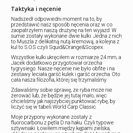
Taktyka i nęcenie
Nadszedł odpowiedni moment na to, by
przedstawić nasz sposób nęcenia oraz w co
zaopatrzyłem naszą drużynę na ten wyjazd. W
sumie zostały wykonane dwie kulki. Jedna z nich
to Muszla z delikatną nutą kremową, a kolejna z
kul to S.O.S czyli Squid&Orange&Scopex.
Wszystkie kulki ukręciłem w rozmiarze 24 mm, a
Jacek dodatkowo przygotował orzecha
tygrysiego. Nasze nęcenie nie było obfite i na
zestawy leciała garść kulek i garść orzecha. Oto
cała nasza filozofia, której się trzymaliśmy.
Zdawaliśmy sobie sprawę, że ryba może nie
żerować lub, że będzie jej tutaj mało, więc
chcieliśmy jak najszybciej punktować rybę, by
liczyć się w tabeli World Carp Classic.
Moje przypony wykonane zostały z
fluorocarbonu z pętla D na haku. Czyli typowe
sztywniaki. Łowiłem między kępami zielska,