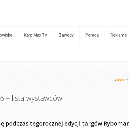
owiska
Karp Max TV
Zawody
Parada
Reklama
Pokaż
6 – lista wystawców
ę podczas tegorocznej edycji targów Ryboma