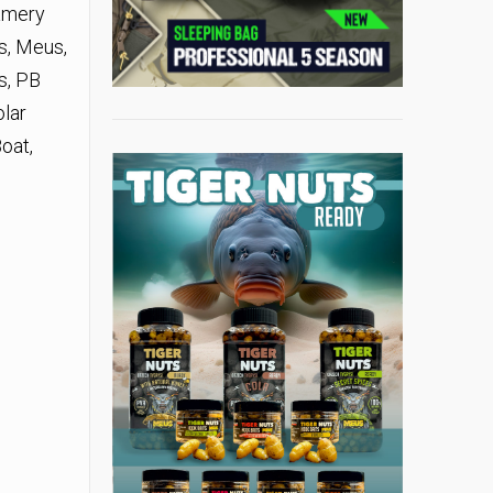
Kamery
s, Meus,
s, PB
olar
oat,