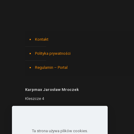
Kontakt
Polityka prywatności
Regulamin – Portal
Karpmax Jarosław Mroczek
Kleszcze 4
76-003 Kleszcze
NIP: 6692299690
REGON: 541146779
Ta strona używa plików cookies.