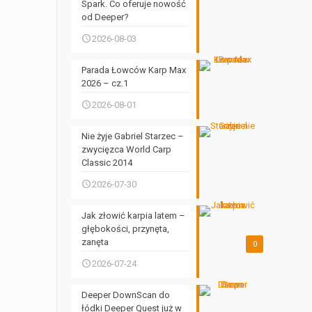
Spark. Co oferuje nowość
od Deeper?
2026-08-03
Parada Łowców Karp Max
2026 – cz.1
2026-08-01
Nie żyje Gabriel Starzec –
zwycięzca World Carp
Classic 2014
2026-07-30
Jak złowić karpia latem –
głębokości, przynęta,
zanęta
0
2026-07-24
Deeper DownScan do
łódki Deeper Quest już w