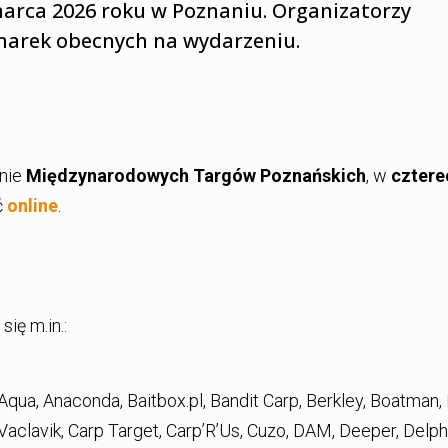
marca 2026 roku w Poznaniu. Organizatorzy
 i marek obecnych na wydarzeniu.
enie
Międzynarodowych Targów Poznańskich
, w
cztere
ć
online
.
ię m.in.:
 Aqua, Anaconda, Baitbox.pl, Bandit Carp, Berkley, Boatman,
 Vaclavik, Carp Target, Carp’R’Us, Cuzo, DAM, Deeper, Delph