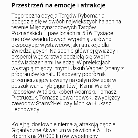
Przestrzeń na emocje i atrakcje
Tegoroczna edycja Targów Rybomania
odbędzie się w dwóch największych halach na
terenie Międzynarodowych Targów
Poznańskich – pawilonach nr 5 i 6. Tysiące
metrów kwadratowych wypełnią zarówno
ekspozycje wystawców, jak i atrakcje dla
zwiedzających. Na scenie głównej gwiazdy i
eksperci wędkarstwa podzielą się swoimi
doświadczeniami i wiedzą. W prelekcjach
wystąpią między innymi: Jakub Vagner (znany z
programów kanału Discovery podróżnik
przemierzający akweny na całym świecie w
poszukiwaniu ryb gigantów), Kamil Walicki,
Radosław Witólski, Robert Adamski, Tomasz
Pietruczuk, Tomasz Lewandowski, zwycięzcy
zawodów Stairs2Hell czy Monika i Łukasz
Lechowscy.
Kolejną, dosłownie niemałą, atrakcją będzie
Gigantyczne Akwarium w pawilonie 6 – to
zbiornik na 20 000 litrów wypełniony