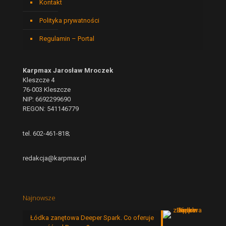
Kontakt
Polityka prywatności
Regulamin – Portal
Karpmax Jarosław Mroczek
Kleszcze 4
76-003 Kleszcze
NIP: 6692299690
REGON: 541146779
tel. 602-461-818;
redakcja@karpmax.pl
Najnowsze
Łódka zanętowa Deeper Spark. Co oferuje