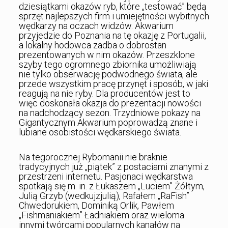
dziesiątkami okazów ryb, które „testować” będą
sprzęt najlepszych firm i umiejętności wybitnych
wędkarzy na oczach widzów. Akwarium
przyjedzie do Poznania na tę okazję z Portugalii,
a lokalny hodowca zadba o dobrostan
prezentowanych w nim okazów. Przeszklone
szyby tego ogromnego zbiornika umożliwiają
nie tylko obserwację podwodnego świata, ale
przede wszystkim pracę przynęt i sposób, w jaki
reagują na nie ryby. Dla producentów jest to
więc doskonała okazja do prezentacji nowości
na nadchodzący sezon. Trzydniowe pokazy na
Gigantycznym Akwarium poprowadzą znane i
lubiane osobistości wędkarskiego świata.
Na tegorocznej Rybomanii nie braknie
tradycyjnych już „piątek” z postaciami znanymi z
przestrzeni internetu. Pasjonaci wędkarstwa
spotkają się m. in. z Łukaszem „Luciem” Żółtym,
Julią Grzyb (wedkujzjulią), Rafałem „RaFish”
Chwedorukiem, Dominiką Orlik, Pawłem
„Fishmaniakiem” Ładniakiem oraz wieloma
innymi twórcami popularnych kanałów na