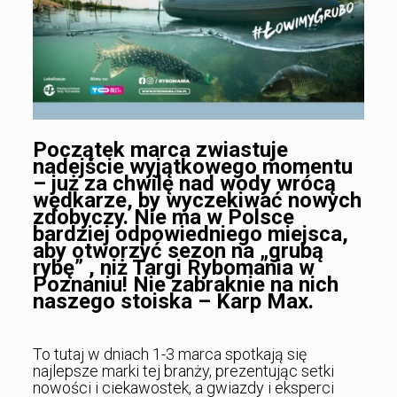
Początek marca zwiastuje
nadejście wyjątkowego momentu
– już za chwilę nad wody wrócą
wędkarze, by wyczekiwać nowych
zdobyczy. Nie ma w Polsce
bardziej odpowiedniego miejsca,
aby otworzyć sezon na „grubą
rybę” , niż Targi Rybomania w
Poznaniu! Nie zabraknie na nich
naszego stoiska – Karp Max.
To tutaj w dniach 1-3 marca spotkają się
najlepsze marki tej branży, prezentując setki
nowości i ciekawostek, a gwiazdy i eksperci