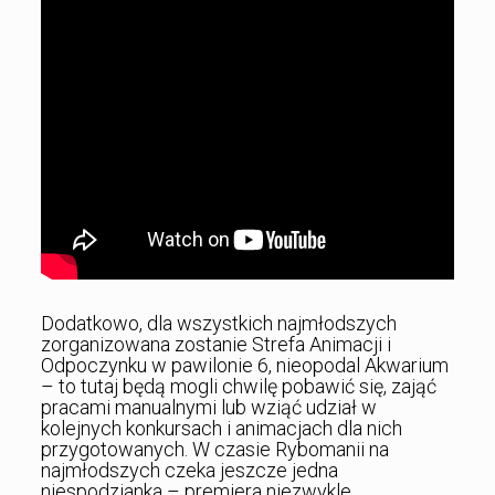
Dodatkowo, dla wszystkich najmłodszych
zorganizowana zostanie Strefa Animacji i
Odpoczynku w pawilonie 6, nieopodal Akwarium
– to tutaj będą mogli chwilę pobawić się, zająć
pracami manualnymi lub wziąć udział w
kolejnych konkursach i animacjach dla nich
przygotowanych. W czasie Rybomanii na
najmłodszych czeka jeszcze jedna
niespodzianka – premiera niezwykle