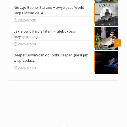
Nie żyje Gabriel Starzec – zwycięzca World
Carp Classic 2014
2026-07-30
Jak złowić karpia latem – głębokości,
przynęta, zanęta
0
2026-07-24
Deeper DownScan do łódki Deeper Quest już
w sprzedaży.
2026-07-23