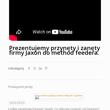
Prezentujemy przynęty i zanęty
firmy Jaxon do method feedera.
Udostępnij
Powiązane posty
2026-08-03
Łódka zanętowa Deeper Spark. Co oferuje nowość od Deeper?