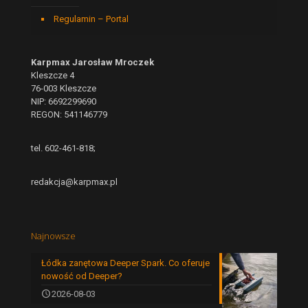
Regulamin – Portal
Karpmax Jarosław Mroczek
Kleszcze 4
76-003 Kleszcze
NIP: 6692299690
REGON: 541146779
tel. 602-461-818;
redakcja@karpmax.pl
Najnowsze
Łódka zanętowa Deeper Spark. Co oferuje
nowość od Deeper?
2026-08-03