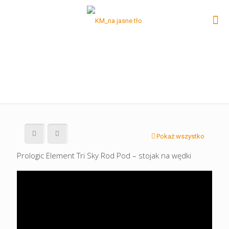
Pokaż wszystko
Prologic Element Tri Sky Rod Pod – stojak na wędki