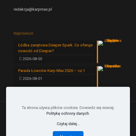
redakcja@karpmax.pl
Najnowsze
Łódka zanętowa Deeper Spark. Co oferuje
nowość od Deeper?
2026-08-03
Parada Łowców Karp Max 2026 – cz.1
2026-08-01
Ta strona używa plików cookies. Dowiedz się wiecej:
Politykę ochrony danych
.
Czytaj dalej...
© 2024 by Karp Max | All Rights Reserved |