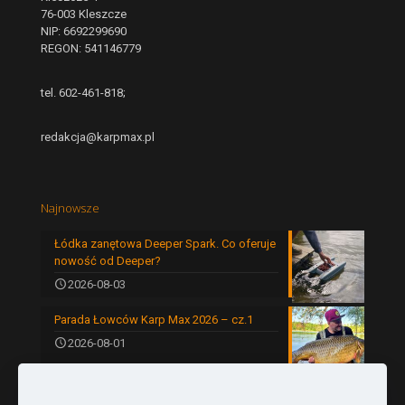
76-003 Kleszcze
NIP: 6692299690
REGON: 541146779
tel. 602-461-818;
redakcja@karpmax.pl
Najnowsze
Łódka zanętowa Deeper Spark. Co oferuje
nowość od Deeper?
2026-08-03
Parada Łowców Karp Max 2026 – cz.1
2026-08-01