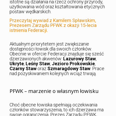
istotne są działania na rzecz ochrony przyrody,
użytkowania wód oraz kształtowania etycznych
postaw wędkarskich.
Przeczytaj wywiad z Kamilem Spławskim,
Prezesem Zarządu PFWK z okazji 15-lecia
istnienia Federacji.
Aktualnym priorytetem jest zwiększanie
dostępności łowisk dla swoich członków.
Obecnie w ofercie Federacji znajduje się sześć
dzierżawionych akwenów:
Lazurowy Staw
,
Ukryte
,
Leśny Staw
,
Jezioro Prokowskie
,
Czarny Staw
oraz
Szmaragdowy Staw
. Prace
nad pozyskiwaniem kolejnych wciąż trwają.
PFWK – marzenie o własnym łowisku
Choć obecne łowiska spełniają oczekiwania
członków stowarzyszenia, to ich dzierżawa ma
swoje ograniczenia. Prezes Zarządu PFWK,