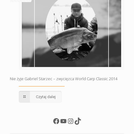
Nie żyje Gabriel Starzec – zwycięzca World Carp Classic 2014
Czytaj dalej
Facebook
YouTube
Instagram
TikTok