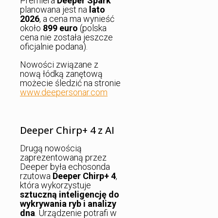
Premiera
Deeper Spark
planowana jest na
lato
2026
, a cena ma wynieść
około
899 euro
(polska
cena nie została jeszcze
oficjalnie podana).
Nowości związane z
nową łódką zanętową
możecie śledzić na stronie
www.deepersonar.com
Deeper Chirp+ 4 z AI
Drugą nowością
zaprezentowaną przez
Deeper była echosonda
rzutowa
Deeper Chirp+ 4
,
która wykorzystuje
sztuczną inteligencję do
wykrywania ryb i analizy
dna
. Urządzenie potrafi w