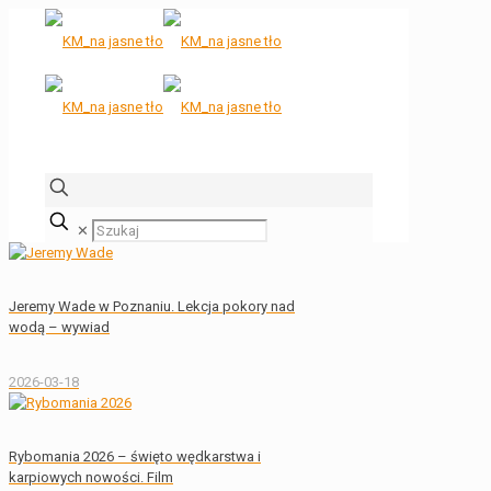
✕
Jeremy Wade w Poznaniu. Lekcja pokory nad
wodą – wywiad
2026-03-18
Rybomania 2026 – święto wędkarstwa i
karpiowych nowości. Film