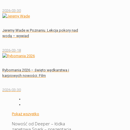
2026-03-30
Jeremy Wade w Poznaniu. Lekcja pokory nad
wodą – wywiad
2026-03-18
Rybomania 2026 – święto wędkarstwa i
karpiowych nowości. Film
2026-03-30
Pokaż wszystko
Nowość od Deeper – łódka
zanętowa Spark – prezentacja