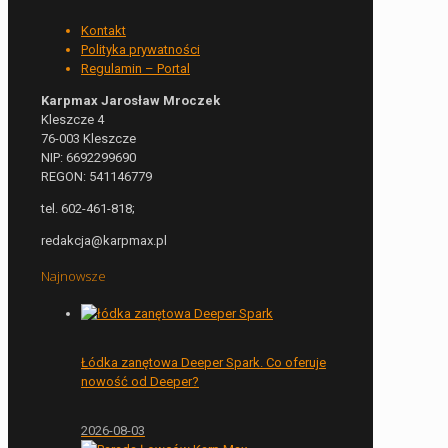
Kontakt
Polityka prywatności
Regulamin – Portal
Karpmax Jarosław Mroczek
Kleszcze 4
76-003 Kleszcze
NIP: 6692299690
REGON: 541146779
tel. 602-461-818;
redakcja@karpmax.pl
Najnowsze
Łódka zanętowa Deeper Spark. Co oferuje
nowość od Deeper?
2026-08-03