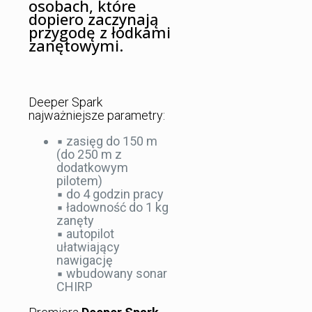
osobach, które
dopiero zaczynają
przygodę z łódkami
zanętowymi.
Deeper Spark
najważniejsze parametry:
▪️ zasięg do 150 m
(do 250 m z
dodatkowym
pilotem)
▪️ do 4 godzin pracy
▪️ ładowność do 1 kg
zanęty
▪️ autopilot
ułatwiający
nawigację
▪️ wbudowany sonar
CHIRP