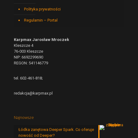
Polityka prywatności
Regulamin – Portal
Karpmax Jarosław Mroczek
Kleszcze 4
76-003 Kleszcze
NIP: 6692299690
REGON: 541146779
tel. 602-461-818;
redakcja@karpmax.pl
Najnowsze
Łódka zanętowa Deeper Spark. Co oferuje
nowość od Deeper?