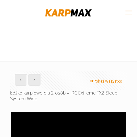
Pokaż wszystko
Łóżko karpiowe dla 2 osób – JRC Extreme TX2 Sleep
System Wide