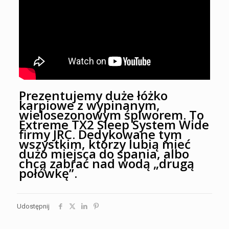
Prezentujemy duże łóżko
karpiowe z wypinanym,
wielosezonowym śpiworem. To
Extreme TX2 Sleep System Wide
firmy JRC. Dedykowane tym
wszystkim, którzy lubią mieć
dużo miejsca do spania, albo
chcą zabrać nad wodą „drugą
połówkę”.
Udostępnij