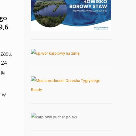
ego
9,6
czasu,
 24
ają
y w