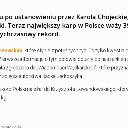
u po ustanowieniu przez Karola Chojecki
. Teraz największy karp w Polsce waży 3
otychczasowy rekord.
oszewskim
, które słynie z potężnych ryb. To tylko kwestia 
 Pierwsze informacje o tym połowie dotarły do nas rankiem
tała zgłoszona do „Wiadomości Wędkarskich”, które przyzn
y zdjęcia autorstwa Jacka Jędroszyka.
ord Polski należał do Krzysztofa Lewandowskiego, któr
 kg.