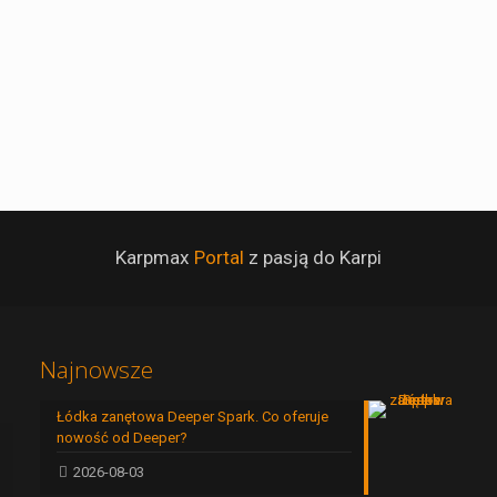
Karpmax
Portal
z pasją do Karpi
Najnowsze
Łódka zanętowa Deeper Spark. Co oferuje
nowość od Deeper?
2026-08-03