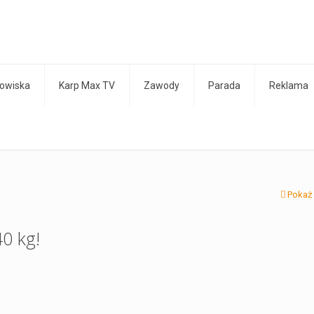
owiska
Karp Max TV
Zawody
Parada
Reklama
Pokaż
40 kg!