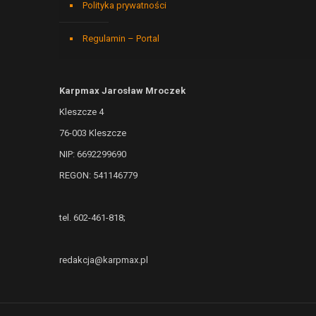
Polityka prywatności
Regulamin – Portal
Karpmax Jarosław Mroczek
Kleszcze 4
76-003 Kleszcze
NIP: 6692299690
REGON: 541146779
tel. 602-461-818;
redakcja@karpmax.pl