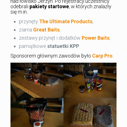
nad łowisko Jerzyn. Po rejestracji uczestnicy
odebrali
pakiety startowe
, w których znalazły
się m.in.:
przynęty
The Ultimate Products
,
ziarna
Great Baits
,
zestawy przynęt i dodatków
Power Baits
,
pamiątkowe
statuetki KPP
.
Sponsorem głównym zawodów było
Carp Pro
.