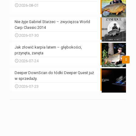
2026-08-01
Nie żyje Gabriel Starzec – zwycięzca World
Carp Classic 2014
2026-07-30
Jak złowić karpia latem – głębokości,
przynęta, zanęta
0
2026-07-24
Deeper DownScan do łódki Deeper Quest już
w sprzedaży.
2026-07-23