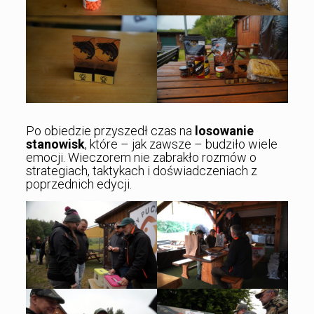
Po obiedzie przyszedł czas na
losowanie
stanowisk
, które – jak zawsze – budziło wiele
emocji. Wieczorem nie zabrakło rozmów o
strategiach, taktykach i doświadczeniach z
poprzednich edycji.