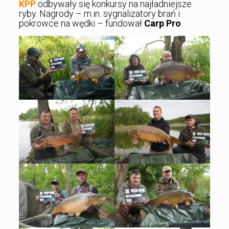
KPP
odbywały się konkursy na najładniejsze
ryby. Nagrody – m.in. sygnalizatory brań i
pokrowce na wędki – fundował
Carp Pro
.