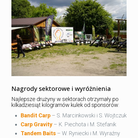
Nagrody sektorowe i wyróżnienia
Najlepsze drużyny w sektorach otrzymały po
kilkadziesiąt kilogramów kulek od sponsorów:
Bandit Carp
– S. Marcinkowski i S. Wojtczuk
Carp Gravity
– K. Piechota i M. Stefanik
Tandem Baits
– W. Ryniecki i M. Wyraźny