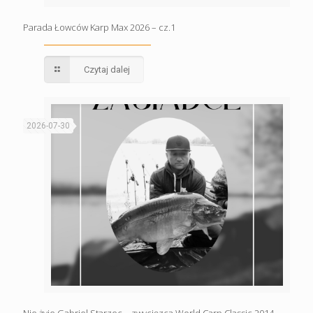
Parada Łowców Karp Max 2026 – cz.1
Czytaj dalej
2026-07-30
Nie żyje Gabriel Starzec – zwycięzca World Carp Classic 2014