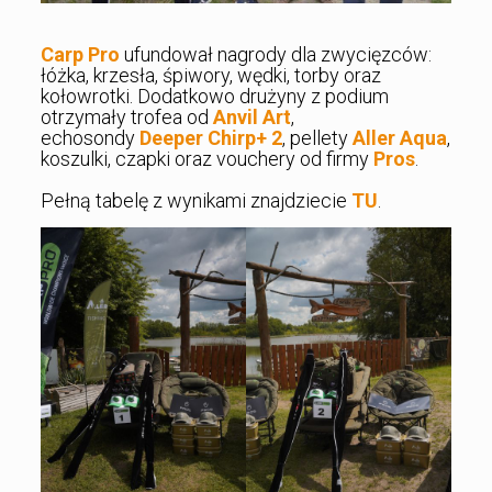
Carp Pro
ufundował nagrody dla zwycięzców:
łóżka, krzesła, śpiwory, wędki, torby oraz
kołowrotki. Dodatkowo drużyny z podium
otrzymały trofea od
Anvil Art
,
echosondy
Deeper Chirp+ 2
, pellety
Aller Aqua
,
koszulki, czapki oraz vouchery od firmy
Pros
.
Pełną tabelę z wynikami znajdziecie
TU
.