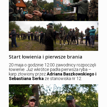
Start łowienia i pierwsze brania
20 maja o godzinie 12:00 zawodnicy rozpoczęli
łowienie. Już wkrótce padła pierwsza ryba –
karp złowiony przez
Adriana Baszkowskiego i
Sebastiana Serka
ze stanowiska nr 12.