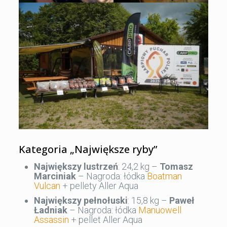
Kategoria „Największe ryby”
Największy lustrzeń
: 24,2 kg –
Tomasz
Marciniak
– Nagroda: łódka
Boatman
Vulcan
+ pellety Aller Aqua
Największy pełnołuski
: 15,8 kg –
Paweł
Ładniak
– Nagroda: łódka
Manuowell
Assassin
+ pellet Aller Aqua