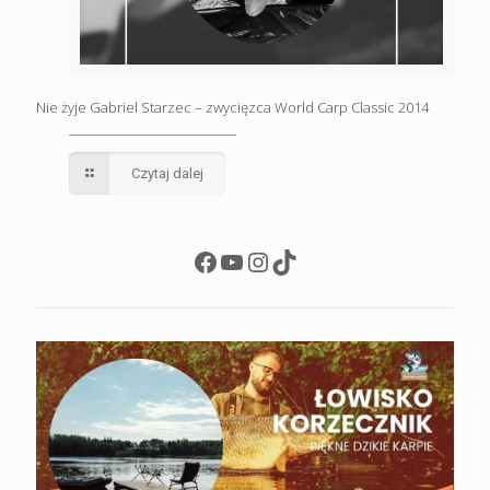
Nie żyje Gabriel Starzec – zwycięzca World Carp Classic 2014
Czytaj dalej
Facebook
YouTube
Instagram
TikTok