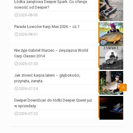
Łódka zanętowa Deeper Spark. Co oferuje
nowość od Deeper?
2026-08-03
Parada Łowców Karp Max 2026 – cz.1
2026-08-01
Nie żyje Gabriel Starzec – zwycięzca World
Carp Classic 2014
2026-07-30
Jak złowić karpia latem – głębokości,
przynęta, zanęta
0
2026-07-24
Deeper DownScan do łódki Deeper Quest już
w sprzedaży.
2026-07-23