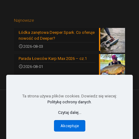
Najnowsze
Łódka zanętowa Deeper Spark. Co oferuje
nowość od Deeper?
2026-08-03
Parada Łowców Karp Max 2026 – cz.1
2026-08-01
Ta strona używa plików cookies. Dowiedz się wiecej:
Politykę ochrony danych
.
Czytaj dalej...
© 2024 by Karp Max | All Rights Reserved |
Akceptuje