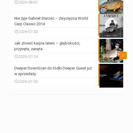
2026-08-01
Nie żyje Gabriel Starzec – zwycięzca World
Carp Classic 2014
2026-07-30
Jak złowić karpia latem – głębokości,
przynęta, zanęta
0
2026-07-24
Deeper DownScan do łódki Deeper Quest już
w sprzedaży.
2026-07-23