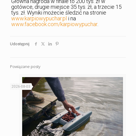
Główna nagroda w finale to 200 tys. zł w
gotówce, drugie miejsce 35 tys. zł, a trzecie 15
tys. zł. Wyniki możecie śledzić na stronie
www.karpiowypuchar.pl
i na
www.facebook.com/karpiowypuchar
.
Udostępnij
Powiązane posty
2026-08-03