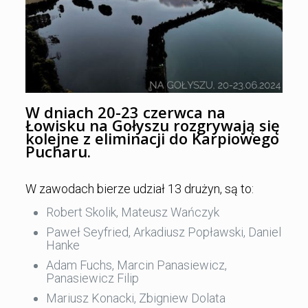
W dniach 20-23 czerwca na
Łowisku na Gołyszu rozgrywają się
kolejne z eliminacji do Karpiowego
Pucharu.
W zawodach bierze udział 13 drużyn, są to:
Robert Skolik, Mateusz Wańczyk
Paweł Seyfried, Arkadiusz Popławski, Daniel
Hanke
Adam Fuchs, Marcin Panasiewicz,
Panasiewicz Filip
Mariusz Konacki, Zbigniew Dolata