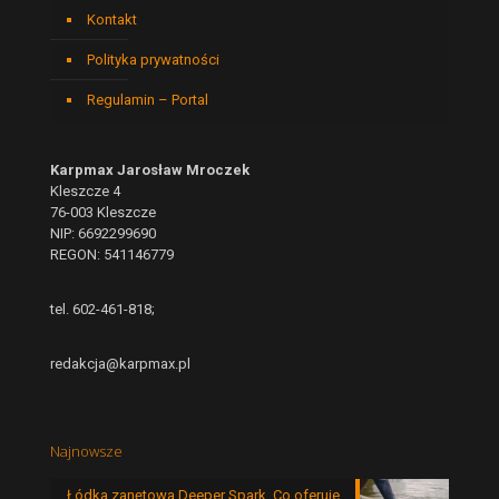
Kontakt
Polityka prywatności
Regulamin – Portal
Karpmax Jarosław Mroczek
Kleszcze 4
76-003 Kleszcze
NIP: 6692299690
REGON: 541146779
tel. 602-461-818;
redakcja@karpmax.pl
Najnowsze
Łódka zanętowa Deeper Spark. Co oferuje