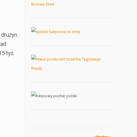
 drużyn.
nad
15 tys.