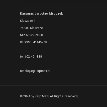
Karpmax Jarosław Mroczek
Kleszcze 4
76-003 Kleszcze
NIP: 6692299690
REGON: 541146779
tel. 602-461-818;
redakcja@karpmax.pl
© 2024 by Karp Max | All Rights Reserved |