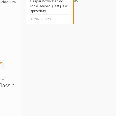
Deeper DownScan do
łódki Deeper Quest już w
sprzedaży.
2026-07-23
 –
lassic