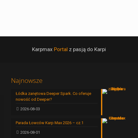
Karpmax
Portal
z pasją do Karpi
Najnowsze
Łódka zanętowa Deeper Spark. Co oferuje
nowość od Deeper?
2026-08-03
Parada Łowców Karp Max 2026 – cz.1
2026-08-01