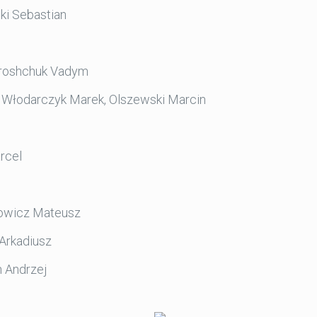
ki Sebastian
oroshchuk Vadym
 Włodarczyk Marek, Olszewski Marcin
rcel
rowicz Mateusz
 Arkadiusz
n Andrzej