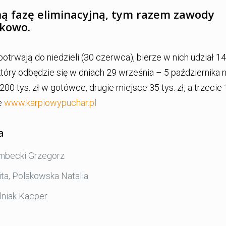
ną fazę eliminacyjną, tym razem zawody
ukowo.
otrwają do niedzieli (30 czerwca), bierze w nich udział 14
który odbędzie się w dniach 29 września – 5 października 
0 tys. zł w gotówce, drugie miejsce 35 tys. zł, a trzecie 
ie
www.karpiowypuchar.pl
a
embecki Grzegorz
ita, Polakowska Natalia
lniak Kacper