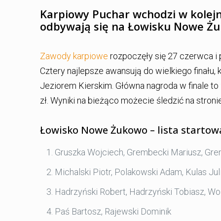
Karpiowy Puchar wchodzi w kolej
odbywają się na Łowisku Nowe Ż
Zawody karpiowe
rozpoczęły się 27 czerwca i p
Cztery najlepsze awansują do wielkiego finału, 
Jeziorem Kierskim. Główna nagroda w finale to 20
zł. Wyniki na bieżąco możecie śledzić na stron
Łowisko Nowe Żukowo – lista startow
Gruszka Wojciech, Grembecki Mariusz, Gr
Michalski Piotr, Polakowski Adam, Kulas Jul
Hadrzyński Robert, Hadrzyński Tobiasz, Wo
Paś Bartosz, Rajewski Dominik