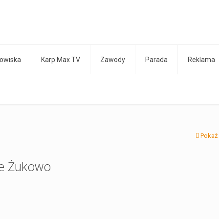
owiska
Karp Max TV
Zawody
Parada
Reklama
Pokaż
we Żukowo