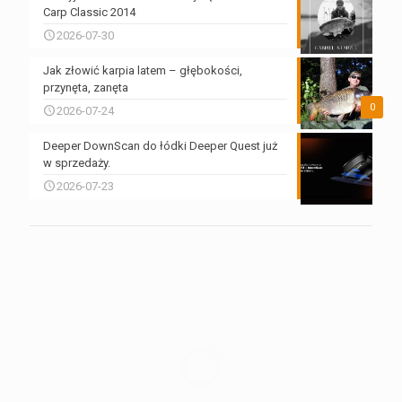
Carp Classic 2014
2026-07-30
Jak złowić karpia latem – głębokości,
przynęta, zanęta
0
2026-07-24
Deeper DownScan do łódki Deeper Quest już
w sprzedaży.
2026-07-23