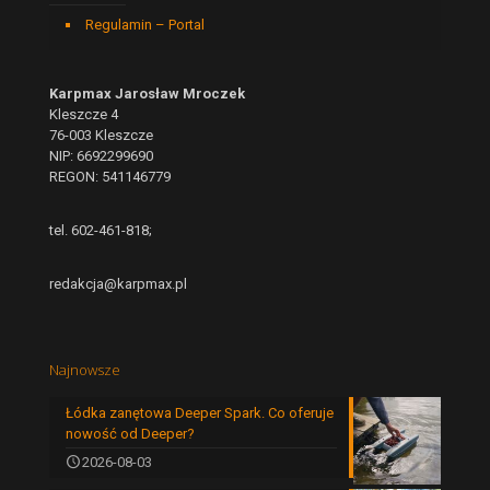
Regulamin – Portal
Karpmax Jarosław Mroczek
Kleszcze 4
76-003 Kleszcze
NIP: 6692299690
REGON: 541146779
tel. 602-461-818;
redakcja@karpmax.pl
Najnowsze
Łódka zanętowa Deeper Spark. Co oferuje
nowość od Deeper?
2026-08-03