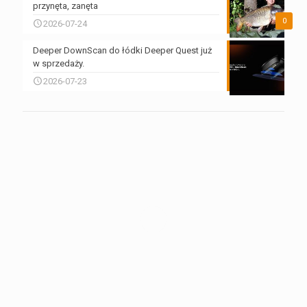
przynęta, zanęta
0
2026-07-24
Deeper DownScan do łódki Deeper Quest już
w sprzedaży.
2026-07-23