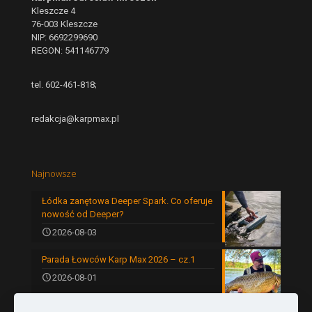
Kleszcze 4
76-003 Kleszcze
NIP: 6692299690
REGON: 541146779
tel. 602-461-818;
redakcja@karpmax.pl
Najnowsze
Łódka zanętowa Deeper Spark. Co oferuje
nowość od Deeper?
2026-08-03
Parada Łowców Karp Max 2026 – cz.1
2026-08-01