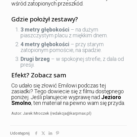
wśród zatopionych przeszkód.
Gdzie położył zestawy?
3 metry głębokości
– na dużym
piaszczystym placu z miękkim dnem.
4 metry głębokości
– przy starym
zatopionym pomoście, na spadzie.
Drugi brzeg
– w spokojnej strefie, z dala od
presji.
Efekt? Zobacz sam
Co udało się złowić Emilowi podczas tej
zasiadki? Tego dowiecie się z filmu dostępnego
poniżej. Jeśli planujecie wyprawę nad
Jezioro
Smolno
, ten materiał na pewno wam się przyda.
Autor: Jarek Mroczek (redakcja@karpmax.pl)
Udostępnij