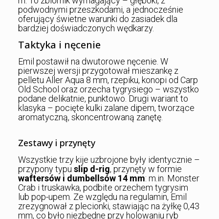
m. To zbiornik wymagający – głęboki, z
podwodnymi przeszkodami, a jednocześnie
oferujący świetne warunki do zasiadek dla
bardziej doświadczonych wędkarzy.
Taktyka i nęcenie
Emil postawił na dwutorowe nęcenie. W
pierwszej wersji przygotował mieszankę z
pelletu Aller Aqua 8 mm, rzepiku, konopi od Carp
Old School oraz orzecha tygrysiego – wszystko
podane delikatnie, punktowo. Drugi wariant to
klasyka – pocięte kulki zalane dipem, tworzące
aromatyczną, skoncentrowaną zanętę.
Zestawy i przynęty
Wszystkie trzy kije uzbrojone były identycznie –
przypony typu
slip d-rig
, przynęty w formie
waftersów i dumbellsów 14 mm
: m.in. Monster
Crab i truskawka, podbite orzechem tygrysim
lub pop-upem. Ze względu na regulamin, Emil
zrezygnował z plecionki, stawiając na żyłkę 0,43
mm, co było niezbędne przy holowaniu ryb