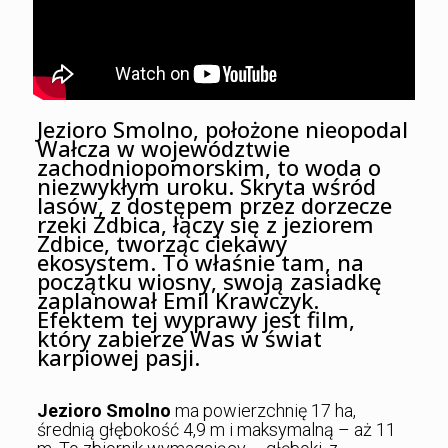
Jezioro Smolno, położone nieopodal
Wałcza w województwie
zachodniopomorskim, to woda o
niezwykłym uroku. Skryta wśród
lasów, z dostępem przez dorzecze
rzeki Zdbica, łączy się z jeziorem
Zdbice, tworząc ciekawy
ekosystem. To właśnie tam, na
początku wiosny, swoją zasiadkę
zaplanował Emil Krawczyk.
Efektem tej wyprawy jest film,
który zabierze Was w świat
karpiowej pasji.
Jezioro Smolno
ma powierzchnię 17 ha,
średnią głębokość 4,9 m i maksymalną – aż 11