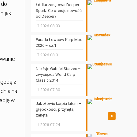
 do
Łódka zanętowa Deeper
Spark. Co oferuje nowość
h jak
od Deeper?
2026-08-03
Parada Łowców Karp Max
2026 – cz.1
2026-08-01
dowanie
Nie żyje Gabriel Starzec –
zwycięzca World Carp
Classic 2014
ygodę z
2026-07-30
dnia na
ację w
Jak złowić karpia latem –
głębokości, przynęta,
zanęta
0
2026-07-24