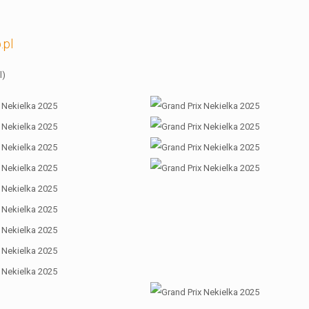
.pl
l)