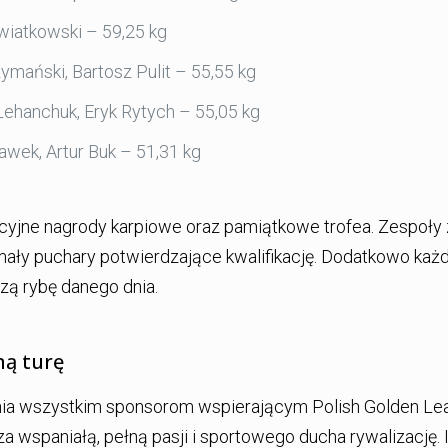
wiatkowski – 59,25 kg
mański, Bartosz Pulit – 55,55 kg
Lehanchuk, Eryk Rytych – 55,05 kg
awek, Artur Buk – 51,31 kg
cyjne nagrody karpiowe oraz pamiątkowe trofea. Zespoły 
mały puchary potwierdzające kwalifikację. Dodatkowo każ
szą rybę danego dnia.
ną turę
nia wszystkim sponsorom wspierającym Polish Golden Le
 wspaniałą, pełną pasji i sportowego ducha rywalizację. I