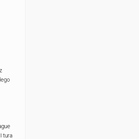
z
dego
ague
I tura