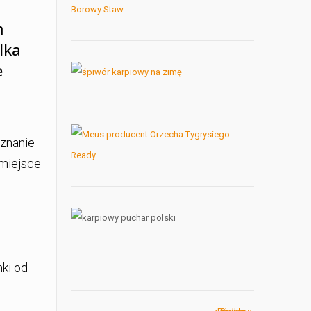
m
lka
e
uznanie
e miejsce
nki od