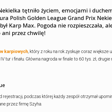
ekielka tętniło życiem, emocjami i duche
 tura Polish Golden League Grand Prix Nekie
ył Karp Max. Pogoda nie rozpieszczała, al
 ani przez chwilę!
w karpiowych
, który z roku na rok zyskuje coraz większe 
IV tur i finału. Główna nagroda w finale to 60 tys. zł, drugi
ue
 rejestracji, podczas której każdy zespół otrzymał upomi
ne przez firmę Szyha.