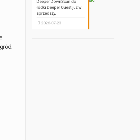
Deeper DownScan do
łódki Deeper Quest już w
sprzedaży.
2026-07-23
e
gród.