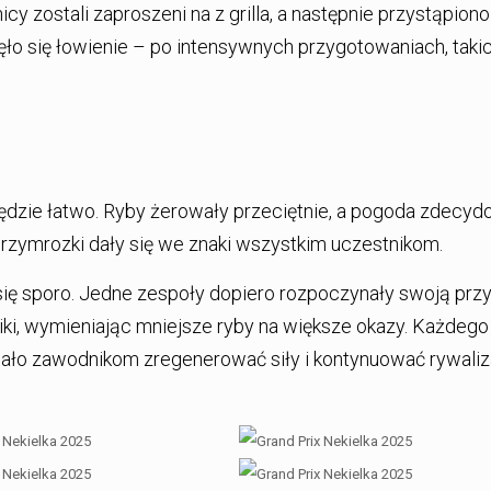
y zostali zaproszeni na z grilla, a następnie przystąpiono
ło się łowienie – po intensywnych przygotowaniach, takic
 będzie łatwo. Ryby żerowały przeciętnie, a pogoda zdecy
zymrozki dały się we znaki wszystkim uczestnikom.
ię sporo. Jedne zespoły dopiero rozpoczynały swoją prz
ki, wymieniając mniejsze ryby na większe okazy. Każdego 
ało zawodnikom zregenerować siły i kontynuować rywaliz