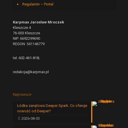
Regulamin – Portal
Karpmax Jarosław Mroczek
Kleszcze 4
76-003 Kleszcze
NIP: 6692299690
REGON: 541146779
tel. 602-461-818;
redakcja@karpmax.pl
Najnowsze
Łódka zanętowa Deeper Spark. Co oferuje
nowość od Deeper?
2026-08-03