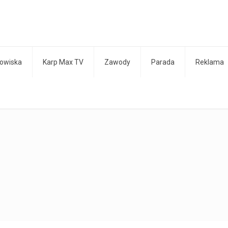
owiska
Karp Max TV
Zawody
Parada
Reklama