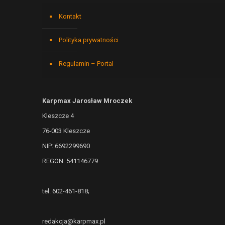
Kontakt
Polityka prywatności
Regulamin – Portal
Karpmax Jarosław Mroczek
Kleszcze 4
76-003 Kleszcze
NIP: 6692299690
REGON: 541146779
tel. 602-461-818;
redakcja@karpmax.pl