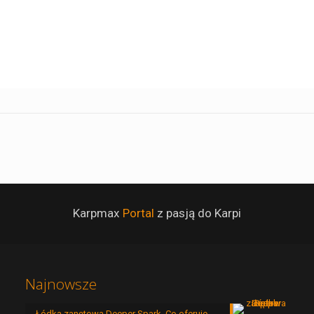
Karpmax
Portal
z pasją do Karpi
Najnowsze
Łódka zanętowa Deeper Spark. Co oferuje