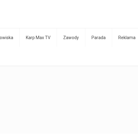
owiska
Karp Max TV
Zawody
Parada
Reklama