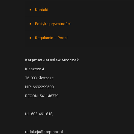
Kontakt
Polityka prywatności
Regulamin – Portal
Karpmax Jarosław Mroczek
Kleszcze 4
76-003 Kleszcze
NIP: 6692299690
REGON: 541146779
tel. 602-461-818;
redakcja@karpmax.pl