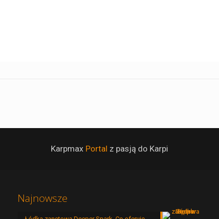
Karpmax
Portal
z pasją do Karpi
Najnowsze
Łódka zanętowa Deeper Spark. Co oferuje