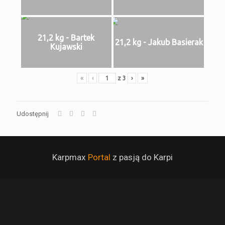
21,2 kg - Bartek
21,2 kg - Jakub Basierak
Kujawski
«
‹
z
3
›
»
Udostępnij
Karpmax
Portal
z pasją do Karpi